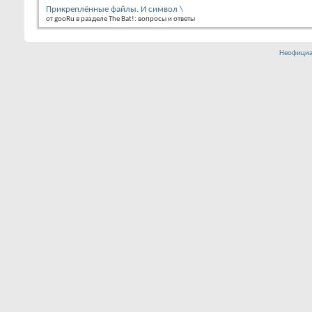
Прикреплённые файлы. И символ \
от gooRu в разделе The Bat!: вопросы и ответы
Неофициа