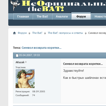
Главная
The Bat!
Аналоги
Форум
Новост
Форум
The Bat!
The Bat!: вопросы и ответы
Символ возв
Тема:
Символ возврата коретки…
05.04.2007,
19:33
AKazak
Символ возврата коретки…
Участник
Здравствуйте!
Как в быстрых шаблонах вста
Регистрация
08.09.2005
Сообщений
74