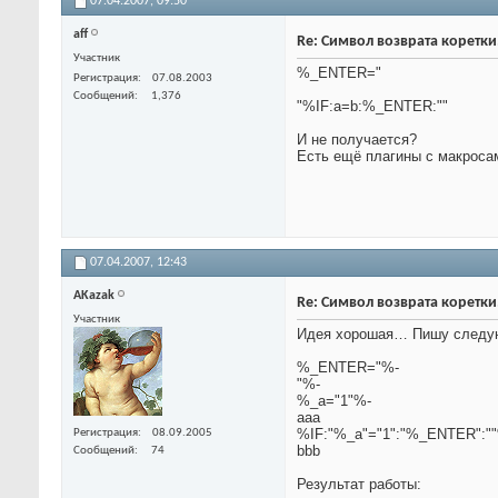
07.04.2007,
09:50
aff
Re: Символ возврата коретк
Участник
%_ENTER="
Регистрация
07.08.2003
Сообщений
1,376
"%IF:a=b:%_ENTER:""
И не получается?
Есть ещё плагины с макросам
07.04.2007,
12:43
AKazak
Re: Символ возврата коретк
Участник
Идея хорошая… Пишу следу
%_ENTER="%-
"%-
%_a="1"%-
aaa
%IF:"%_a"="1":"%_ENTER":"
Регистрация
08.09.2005
bbb
Сообщений
74
Результат работы: