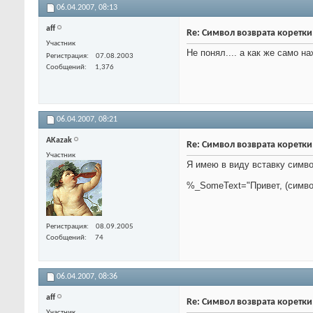
06.04.2007,
08:13
aff
Re: Символ возврата коретк
Участник
Не понял.... а как же само н
Регистрация
07.08.2003
Сообщений
1,376
06.04.2007,
08:21
AKazak
Re: Символ возврата коретк
Участник
Я имею в виду вставку симво
%_SomeText="Привет, (симво
Регистрация
08.09.2005
Сообщений
74
06.04.2007,
08:36
aff
Re: Символ возврата коретк
Участник