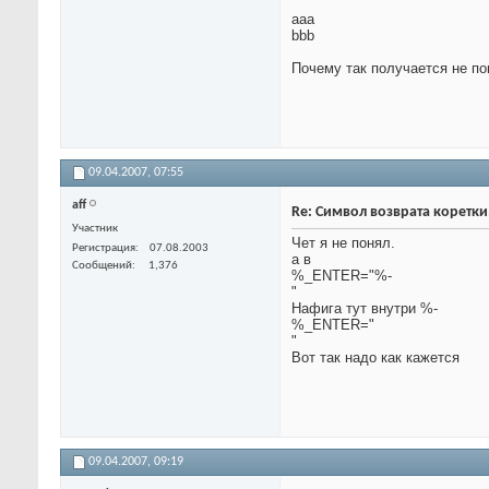
aaa
bbb
Почему так получается не по
09.04.2007,
07:55
aff
Re: Символ возврата коретк
Участник
Чет я не понял.
Регистрация
07.08.2003
а в
Сообщений
1,376
%_ENTER="%-
"
Нафига тут внутри %-
%_ENTER="
"
Вот так надо как кажется
09.04.2007,
09:19