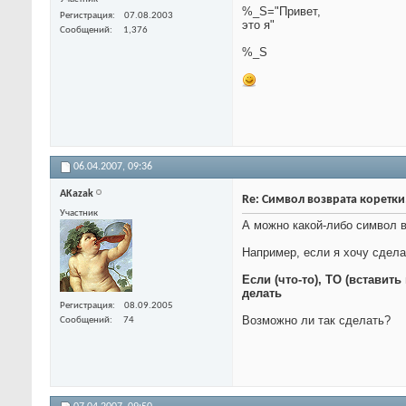
%_S="Привет,
Регистрация
07.08.2003
это я"
Сообщений
1,376
%_S
06.04.2007,
09:36
AKazak
Re: Символ возврата коретк
Участник
А можно какой-либо символ в
Например, если я хочу сдела
Если (что-то), ТО (вставит
делать
Регистрация
08.09.2005
Возможно ли так сделать?
Сообщений
74