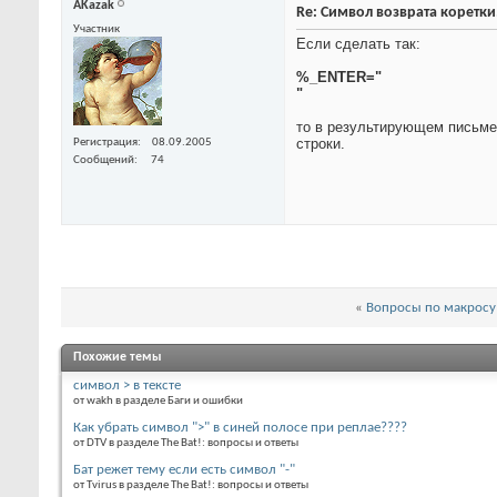
AKazak
Re: Символ возврата коретк
Участник
Если сделать так:
%_ENTER="
"
то в результирующем письме
строки.
Регистрация
08.09.2005
Сообщений
74
«
Вопросы по макросу
Похожие темы
символ > в тексте
от wakh в разделе Баги и ошибки
Как убрать символ ">" в синей полосе при реплае????
от DTV в разделе The Bat!: вопросы и ответы
Бат режет тему если есть символ "-"
от Tvirus в разделе The Bat!: вопросы и ответы