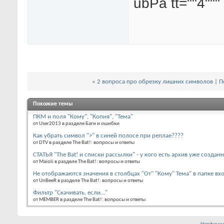
ubPa tt=""4"""
«
2 вопроса про обрезку лишних символов
|
П
Похожие темы
ПКМ и поля "Кому", "Копия", "Тема"
от User2013 в разделе Баги и ошибки
Как убрать символ ">" в синей полосе при реплае????
от DTV в разделе The Bat!: вопросы и ответы
СТАТЬЯ "The Bat! и списки рассылки" - у кого есть архив уже создан
от Maioli в разделе The Bat!: вопросы и ответы
Не отображаются значения в столбцах "От" "Кому" Тема" в папке вх
от UnBeeR в разделе The Bat!: вопросы и ответы
Фильтр "Скачивать, если…"
от MEMBER в разделе The Bat!: вопросы и ответы