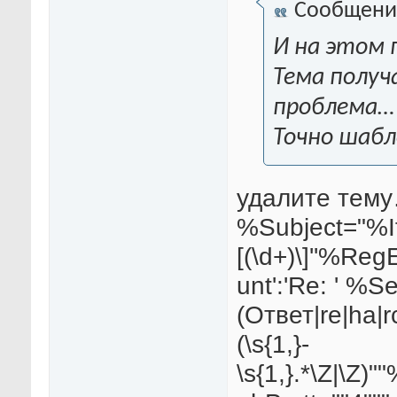
Сообщени
И на этом 
Тема получа
проблема…
Точно шаб
удалите тему
%Subject="%I
[(\d+)\]''%Re
unt':'Re: ' %S
(Ответ|re|ha|rcp
(\s{1,}-
\s{1,}.*\Z|\Z