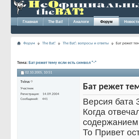
Главная
The Bat!
Аналоги
Форум
Новост
Форум
The Bat!
The Bat!: вопросы и ответы
Бат режет тем
Тема:
Бат режет тему если есть символ "-"
02.10.2005,
10:51
Tvirus
Бат режет тем
Участник
Регистрация
14.09.2004
Версия бата 3
Сообщений
441
Когда отвеча
содержанием 
То Привет ос