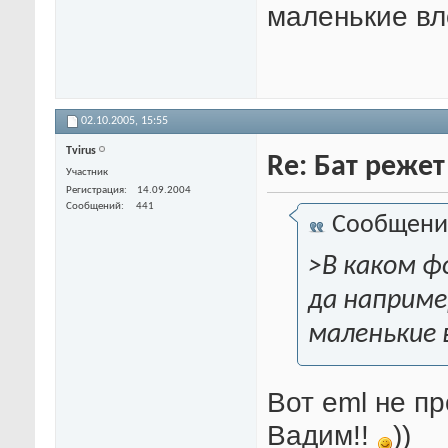
маленькие вл
02.10.2005,
15:55
Tvirus
Re: Бат режет
Участник
Регистрация
14.09.2004
Сообщений
441
Сообщени
>В каком ф
да наприме
маленькие
Вот eml не п
Вадим!!
))