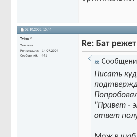
02.10.2005,
15:44
Tvirus
Re: Бат режет
Участник
Регистрация
14.09.2004
Сообщений
441
Сообщени
Писать куд
подтверж
Попробовал
"Привет - э
ответ получ
Мож в шабл