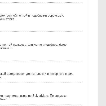
электронной почтой и подобными сервисами.
 они хотят…
с почтой пользователя легче и удобнее, было
ложение…
такой вредоносной деятельности в интернете-спам.
....
ма получила название SolverMate. По задумке
добным…