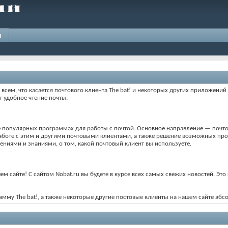
и
 всем, что касается почтового клиента The bat! и некоторых других приложений 
т удобное чтение почты.
 популярных программах для работы с почтой. Основное направление — почтов
аботе с этим и другими почтовыми клиентами, а также решение возможных про
ениями и знаниями, о том, какой почтовый клиент вы используете.
м сайте! С сайтом Nobat.ru вы будете в курсе всех самых свежих новостей. Э
му The bat!, а также некоторые другие постовые клиенты на нашем сайте абс