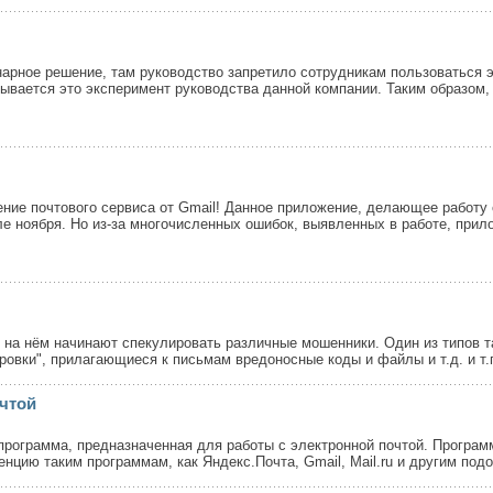
арное решение, там руководство запретило сотрудникам пользоваться 
зывается это эксперимент руководства данной компании. Таким образом,
ние почтового сервиса от Gmail! Данное приложение, делающее работу 
ле ноября. Но из-за многочисленных ошибок, выявленных в работе, при
е, на нём начинают спекулировать различные мошенники. Один из типов 
вки", прилагающиеся к письмам вредоносные коды и файлы и т.д. и т.п
очтой
программа, предназначенная для работы с электронной почтой. Програм
енцию таким программам, как Яндекс.Почта, Gmail, Mail.ru и другим по