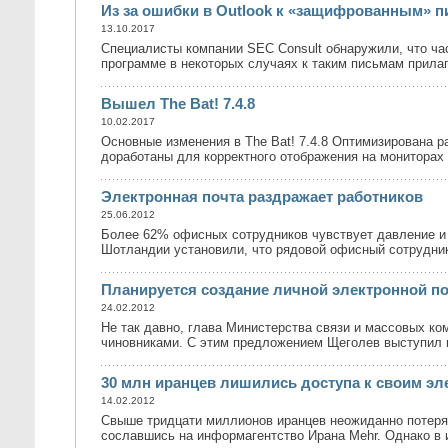
Из за ошибки в Outlook к «защифрованным» 
13.10.2017
Специалисты компании SEC Consult обнаружили, что ча
программе в некоторых случаях к таким письмам прила
Вышел The Bat! 7.4.8
10.02.2017
Основные изменения в The Bat! 7.4.8 Оптимизирована 
доработаны для корректного отображения на мониторах 
Электронная почта раздражает работников
25.06.2012
Более 62% офисных сотрудников чувствует давление и 
Шотландии установили, что рядовой офисный сотрудник
Планируется создание личной электронной п
24.02.2012
Не так давно, глава Министерства связи и массовых к
чиновниками. С этим предложением Щеголев выступил 
30 млн иранцев лишились доступа к своим 
14.02.2012
Свыше тридцати миллионов иранцев неожиданно потеряли
сославшись на информагентство Ирана Mehr. Однако в