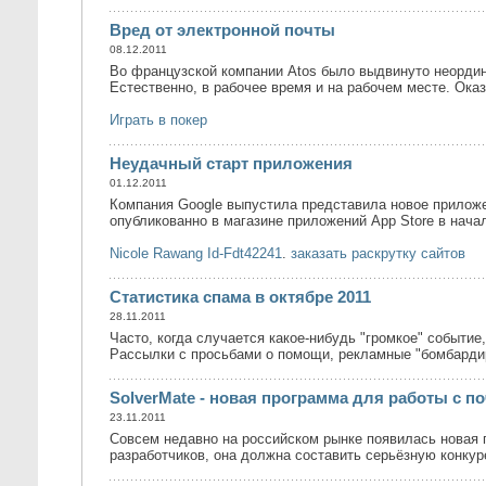
Вред от электронной почты
08.12.2011
Во французской компании Atos было выдвинуто неордин
Естественно, в рабочее время и на рабочем месте. Ока
Играть в покер
Неудачный старт приложения
01.12.2011
Компания Google выпустила представила новое приложе
опубликованно в магазине приложений App Store в нача
Nicole Rawang Id-Fdt42241
.
заказать раскрутку сайтов
Статистика спама в октябре 2011
28.11.2011
Часто, когда случается какое-нибудь "громкое" событи
Рассылки с просьбами о помощи, рекламные "бомбардиро
SolverMate - новая программа для работы с п
23.11.2011
Совсем недавно на российском рынке появилась новая 
разработчиков, она должна составить серьёзную конкур