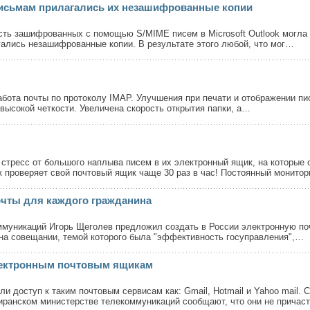
письмам прилагались их незашифрованные копии
сть зашифрованных с помощью S/MIME писем в Microsoft Outlook могла 
гались незашифрованные копии. В результате этого любой, что мог…
работа почты по протоколу IMAP. Улучшения при печати и отображении 
высокой четкости. Увеличена скорость открытия папки, а…
стресс от большого наплыва писем в их электронный ящик, на которые 
 проверяет свой почтовый ящик чаще 30 раз в час! Постоянный монито
очты для каждого гражданина
оммуникаций Игорь Щеголев предложил создать в России электронную по
на совещании, темой которого была "эффективность госуправления",…
электронным почтовым ящикам
 доступ к таким почтовым сервисам как: Gmail, Hotmail и Yahoo mail. 
 иранском министерстве телекоммуникаций сообщают, что они не прича