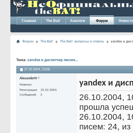
Главная
The Bat!
Аналоги
Форум
Новост
Форум
The Bat!
The Bat!: вопросы и ответы
yandex и дис
Тема:
yandex и диспетчер писем…
27.10.2004,
23:06
AlexanderN
yandex и дис
Новичок
Регистрация
25.02.2004
26.10.2004, 
Сообщений
3
прошла успе
26.10.2004, 
писем: 24, из