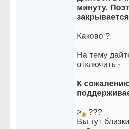
минуту. Поэ
закрывается
Каково ?
На тему дайт
отключить -
К сожалению
поддерживае
>
???
Вы тут близк