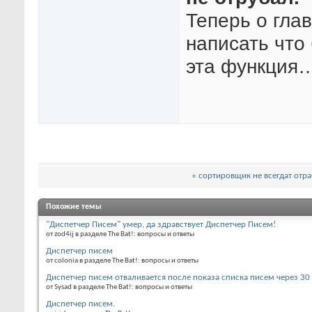
Теперь о глав
написать что
эта функция
«
сортировщик не всегдат отр
Похожие темы
"Диспетчер Писем" умер, да здравствует Диспетчер Писем!
от zod4ij в разделе The Bat!: вопросы и ответы
Диспетчер писем
от colonia в разделе The Bat!: вопросы и ответы
Диспетчер писем отваливается после показа списка писем через 30 
от Sysad в разделе The Bat!: вопросы и ответы
Диспетчер писем.