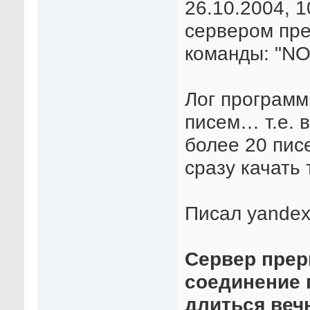
26.10.2004, 
сервером пре
команды: "NO
Лог программ
писем… т.е. в
более 20 пис
сразу качать
Писал yandex-
Сервер прер
соединение 
длиться веч