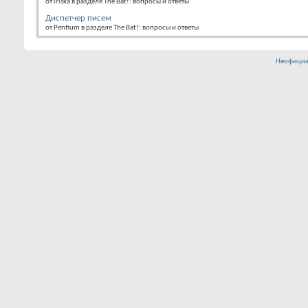
от iriska в разделе The Bat!: вопросы и ответы
Диспетчер писем
от Pentium в разделе The Bat!: вопросы и ответы
Неофициа