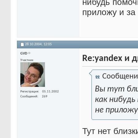
нибудь помоч
приложу и за
28.10.2004,
12:05
GVD
Re:yandex и 
Участник
Сообщени
Вы тут бли
Регистрация
05.11.2002
Сообщений
269
как нибудь
не приложу
Тут нет близк