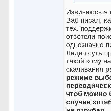
Извиняюсь я 
Bat! писал, к
тех. поддерж
ответели пои
однозначно 
Ладно суть п
такой кому н
скачивания р
режиме выбо
переодическ
чтоб можно 
случаи хотя
не отрубал.