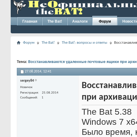
Главная
The Bat!
Аналоги
Форум
Новост
Форум
The Bat!
The Bat!: вопросы и ответы
Восстанавли
Тема:
Восстанавливаются удаленные почтовые ящики при арх
27.08.2014,
12:41
sergey84
Восстанавли
Новичок
Регистрация
25.08.2014
при архивац
Сообщений
1
The Bat 5.38
Windows 7 x6
Было время, 