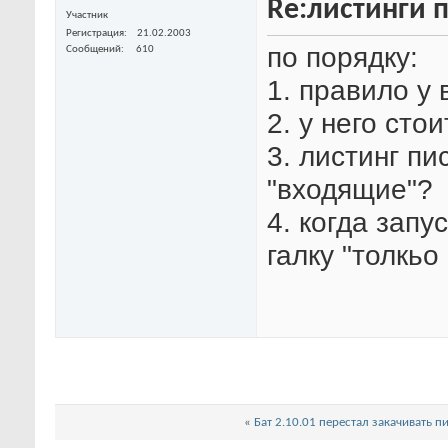
Re:листинги 
Участник
Регистрация
21.02.2003
по порядку:
Сообщений
610
1. правило у 
2. у него сто
3. листинг пи
"входящие"?
4. когда запу
галку "толкьо
«
Бат 2.10.01 перестал закачивать 