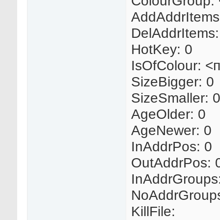
ColourGroup:
AddAddrItems:
DelAddrItems:
HotKey: 0
IsOfColour: 
SizeBigger: 0
SizeSmaller: 
AgeOlder: 0
AgeNewer: 0
InAddrPos: 0
OutAddrPos: 
InAddrGroups
NoAddrGroup
KillFile: