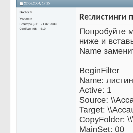
22.06.2004,
17:25
Doctor
Re:листинги 
Участник
Регистрация
21.02.2003
Попробуйте м
Сообщений
610
ниже и встав
Name заменит
BeginFilter
Name: листин
Active: 1
Source: \\Acc
Target: \\Acc
CopyFolder: \\
MainSet: 00