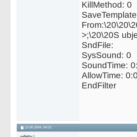
KillMethod: 0
SaveTemplate
From:\20\20
>;\20\20S ub
SndFile:
SysSound: 0
SoundTime: 0
AllowTime: 0:
EndFilter
23.06.2004,
04:32
valletta