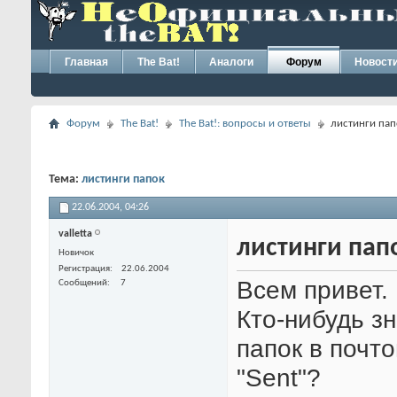
Главная
The Bat!
Аналоги
Форум
Новост
Форум
The Bat!
The Bat!: вопросы и ответы
листинги пап
Тема:
листинги папок
22.06.2004,
04:26
valletta
листинги пап
Новичок
Регистрация
22.06.2004
Всем привет.
Сообщений
7
Кто-нибудь зн
папок в почт
"Sent"?