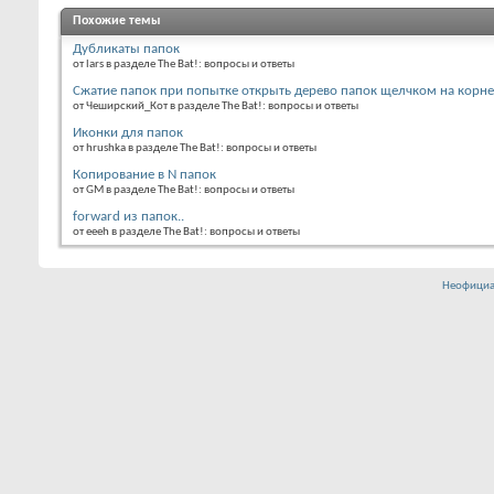
Похожие темы
Дубликаты папок
от lars в разделе The Bat!: вопросы и ответы
Сжатие папок при попытке открыть дерево папок щелчком на корне
от Чеширский_Кот в разделе The Bat!: вопросы и ответы
Иконки для папок
от hrushka в разделе The Bat!: вопросы и ответы
Копирование в N папок
от GM в разделе The Bat!: вопросы и ответы
forward из папок..
от eeeh в разделе The Bat!: вопросы и ответы
Неофициа