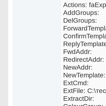
Actions: faEx
AddGroups:
DelGroups:
ForwardTempl
ConfirmTempla
ReplyTemplat
FwdAddr:
RedirectAddr:
NewAddr:
NewTemplate:
ExtCmd:
ExtFile: C:\тес
ExtractDir: