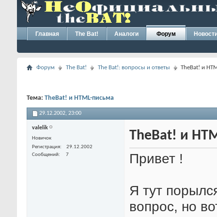
Главная
The Bat!
Аналоги
Форум
Новост
Форум
The Bat!
The Bat!: вопросы и ответы
TheBat! и HT
Тема:
TheBat! и HTML-письма
29.12.2002,
23:00
valelik
TheBat! и HT
Новичок
Регистрация
29.12.2002
Привет !
Сообщений
7
Я тут порылс
вопрос, но во