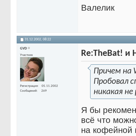
Валелик
31.12.2002,
08:22
GVD
Re:TheBat! и
Участник
Причем на 
Пробовал сп
Регистрация
05.11.2002
никакая не
Сообщений
269
Я бы рекомен
всё что можно
на кофейной 