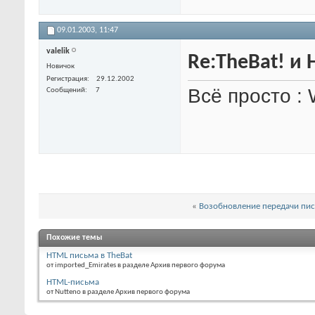
09.01.2003,
11:47
valelik
Re:TheBat! и
Новичок
Регистрация
29.12.2002
Всё просто : 
Сообщений
7
«
Возобновление передачи пис
Похожие темы
HTML письма в TheBat
от imported_Emirates в разделе Архив первого форума
HTML-письма
от Nutteno в разделе Архив первого форума