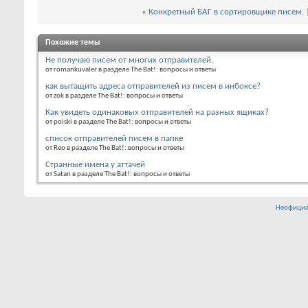
«
Конкретный БАГ в сортировщике писем.
Похожие темы
Не получаю писем от многих отправителей.
от romankuvaler в разделе The Bat!: вопросы и ответы
как вытащить адреса отправителей из писем в инбоксе?
от zok в разделе The Bat!: вопросы и ответы
Как увидеть одинаковых отправителей на разных ящиках?
от poiski в разделе The Bat!: вопросы и ответы
список отправителей писем в папке
от Reo в разделе The Bat!: вопросы и ответы
Странные имена у аттачей
от Satan в разделе The Bat!: вопросы и ответы
Неофициа