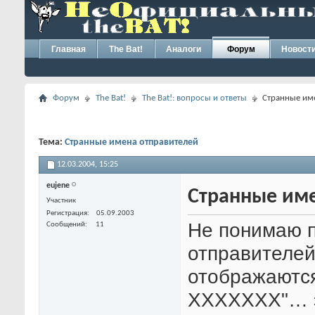
Главная
The Bat!
Аналоги
Форум
Новост
Форум
The Bat!
The Bat!: вопросы и ответы
Странные им
Тема:
Странные имена отправителей
12.03.2004,
15:25
eujene
Странные име
Участник
Регистрация
05.09.2003
Не понимаю п
Сообщений
11
отправителей 
отображаютс
XXXXXXX"… эт