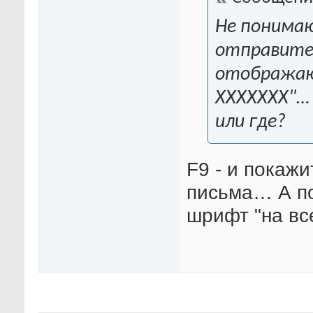
Не понимаю
отправител
отображаю
XXXXXXX"…
или где?
F9 - и покажи
письма… А по
шрифт "на вс