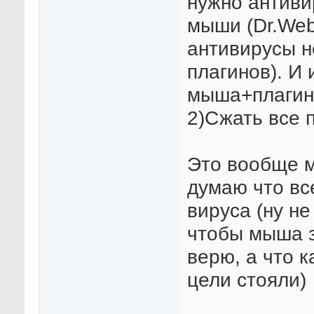
нужно антиви
мыши (Dr.Web,
антивирусы н
плагинов). И
мыша+плагин
2)Сжать все 
Это вообще м
думаю что вс
вируса (ну не
чтобы мыша з
верю, а что к
цели стояли)