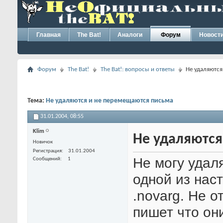
Главная
The Bat!
Аналоги
Форум
Новост
Форум
The Bat!
The Bat!: вопросы и ответы
Не удаляются
Тема:
Не удаляются и не перемещаются письма
31.01.2004,
08:55
Klim
Не удаляются
Новичок
Регистрация
31.01.2004
Не могу удал
Сообщений
1
одной из нас
.novarg. Не 
пишет что они