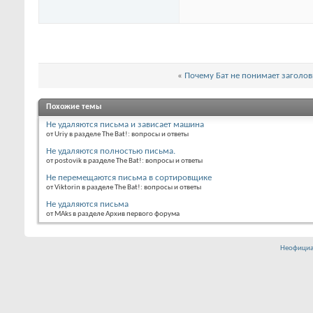
«
Почему Бат не понимает загол
Похожие темы
Не удаляются письма и зависает машина
от Uriy в разделе The Bat!: вопросы и ответы
Не удаляются полностью письма.
от postovik в разделе The Bat!: вопросы и ответы
Не перемещаются письма в сортировщике
от Viktorin в разделе The Bat!: вопросы и ответы
Не удаляются письма
от MAks в разделе Архив первого форума
Неофициа