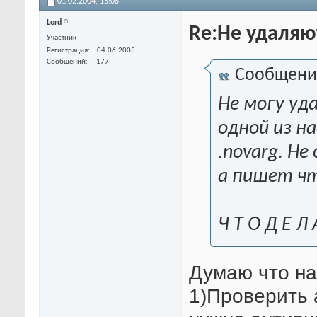
01.02.2004,
15:08
Lord
Re:Не удаляю
Участник
Регистрация
04.06.2003
Сообщений
177
Сообщени
Не могу уд
одной из н
.novarg. Н
а пишет чт
Ч Т О Д Е Л 
Думаю что на
1)Проверить 