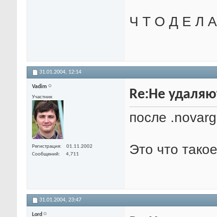
Ч Т О Д Е Л 
31.01.2004,
12:14
Vadim
Re:Не удаляю
Участник
после .novarg
Это что тако
Регистрация
01.11.2002
Сообщений
4,711
31.01.2004,
23:47
Lord