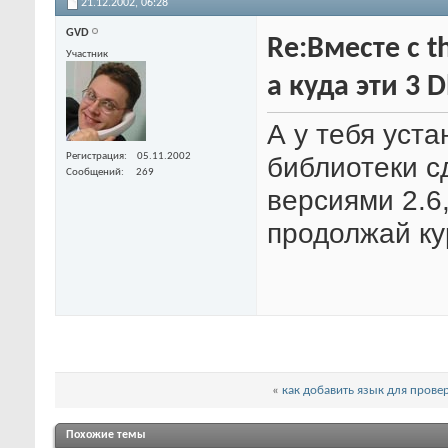
21.12.2002,
06:28
GVD
Re:Вместе с th
Участник
а куда эти 3 D
А у тебя уст
Регистрация
05.11.2002
библиотеки с
Сообщений
269
версиями 2.6,
продолжай ку
«
как добавить язык для пров
Похожие темы