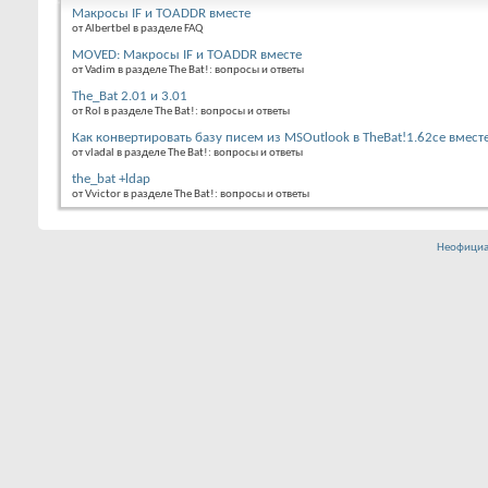
Макросы IF и TOADDR вместе
от Albertbel в разделе FAQ
MOVED: Макросы IF и TOADDR вместе
от Vadim в разделе The Bat!: вопросы и ответы
The_Bat 2.01 и 3.01
от Rol в разделе The Bat!: вопросы и ответы
Как конвертировать базу писем из MSOutlook в TheBat!1.62се вместе
от vladal в разделе The Bat!: вопросы и ответы
the_bat +ldap
от Vvictor в разделе The Bat!: вопросы и ответы
Неофициа