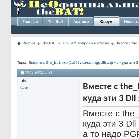
Главная
The Bat!
Аналоги
Форум
Новост
Форум
The Bat!
The Bat!: вопросы и ответы
Вместе с the_b
Тема:
Вместе с the_bat.exe (1.62) скачал pgpdlls.zip - а куда эти 3
19.12.2002,
18:22
Dio
Вместе с the_b
Guest
куда эти 3 Dll
Вместе с the_b
куда эти 3 Dl
а то надо PG