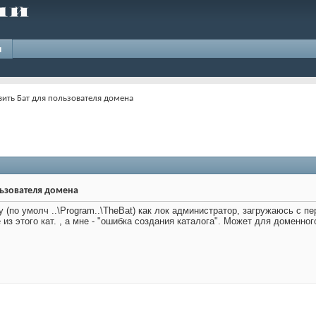
и
вить Бат для пользователя домена
льзователя домена
у (по умолч ..\Program..\TheBat) как лок администратор, загружаюсь с
 из этого кат. , а мне - "ошибка создания каталога". Может для доменно