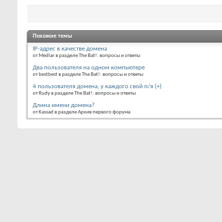
Похожие темы
IP-адрес в качестве домена
от Medlar в разделе The Bat!: вопросы и ответы
Два пользователя на одном компьютере
от bestbest в разделе The Bat!: вопросы и ответы
4 пользователя домена, у каждого свой п/я (+)
от Rudy в разделе The Bat!: вопросы и ответы
Длина имени домена?
от Kassad в разделе Архив первого форума