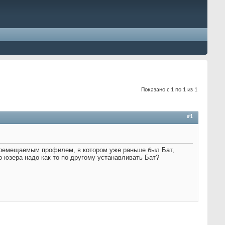
Показано с 1 по 1 из 1
#1
 перемещаемым профилем, в котором уже раньше был Бат,
го юзера надо как то по другому устанавливать Бат?