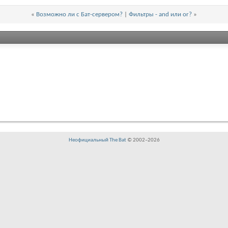
«
Возможно ли с Бат-сервером?
|
Фильтры - and или or?
»
Неофициальный The Bat
© 2002–
2026