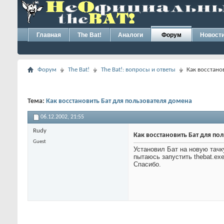
Главная
The Bat!
Аналоги
Форум
Новост
Форум
The Bat!
The Bat!: вопросы и ответы
Как восстано
Тема:
Как восстановить Бат для пользователя домена
06.12.2002,
21:55
Rudy
Как восстановить Бат для по
Guest
Установил Бат на новую тачк
пытаюсь запустить thebat.exe
Спасибо.