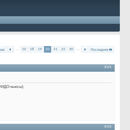
…
…
10
18
19
20
21
22
30
вая
Последняя
#191
 ФИДО-ньюсы).
#192