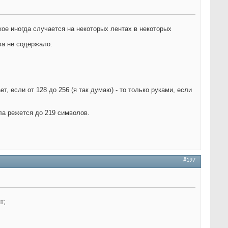
кое иногда случается на некоторых лентах в некоторых
фа не содержало.
, если от 128 до 256 (я так думаю) - то только руками, если
ла режется до 219 символов.
#197
т;