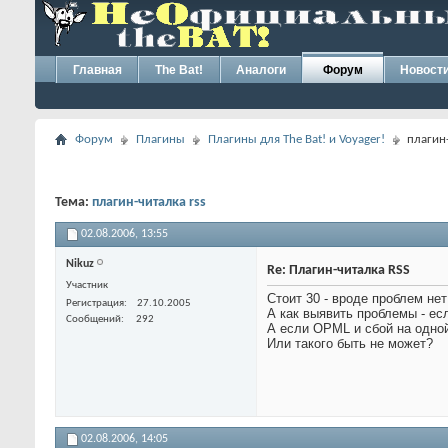
Главная
The Bat!
Аналоги
Форум
Новост
Форум
Плагины
Плагины для The Bat! и Voyager!
плагин-
Тема:
плагин-читалка rss
02.08.2006,
13:55
Nikuz
Re: Плагин-читалка RSS
Участник
Стоит 30 - вроде проблем не
Регистрация
27.10.2005
А как выявить проблемы - есл
Сообщений
292
А если OPML и сбой на одной 
Или такого быть не может?
02.08.2006,
14:05