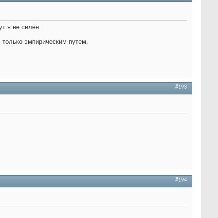
т я не силён.
ь только эмпирическим путем.
#193
#194