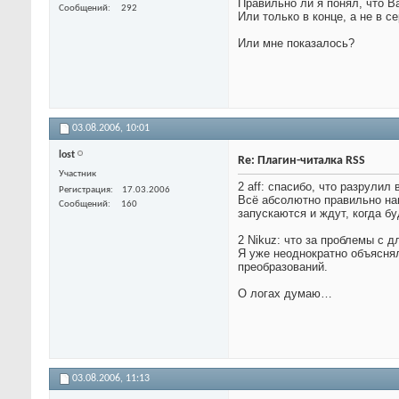
Правильно ли я понял, что В
Сообщений
292
Или только в конце, а не в с
Или мне показалось?
03.08.2006,
10:01
lost
Re: Плагин-читалка RSS
Участник
2 aff: спасибо, что разрулил
Регистрация
17.03.2006
Всё абсолютно правильно на
Сообщений
160
запускаются и ждут, когда бу
2 Nikuz: что за проблемы с
Я уже неоднократно объяснял
преобразований.
О логах думаю…
03.08.2006,
11:13