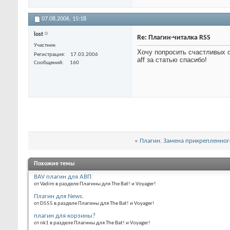
07.08.2006,
15:18
lost
Re: Плагин-читалка RSS
Участник
Хочу попросить счастливых о
Регистрация
17.03.2006
aff за статью спасибо!
Сообщений
160
«
Плагин. Замена прикрепленног
Похожие темы
BAV плагин для АВП
от Vadim в разделе Плагины для The Bat! и Voyager!
Плагин для News.
от D555 в разделе Плагины для The Bat! и Voyager!
плагин для корзины?
от nk1 в разделе Плагины для The Bat! и Voyager!