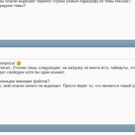
аш плагин вырезает перенос строки (новый параграф) из темы письма?
ередине темы?
 вопросы!
писал. Уточню лишь следующее: на загрузку из инета есть таймауты, ч
дет свободен хотя бы один коннект.
 длинными именами файлов?
, мой плагин ничего не вырезает. Просто берёт то, что является темой 