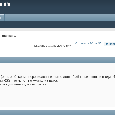
и
читалка rss
Страница 20 из 55
Пер
Показано с 191 по 200 из 549
т (есть ещё, кроме перечисленных выше лент, 7 обычных ящиков и один
и RSS - то ясно - по журналу ящика.
из кучи лент - где смотреть?