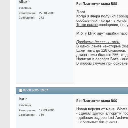
Nikuz
Re: Плагин-читалка RSS
Участник
2
lost
Регистрация
27.10.2005
Когда я вчера получил сообщ
Сообщений
292
сообщениях - когда - в конце,
То же самое
сообщение, полу
М.б. у klirik идут ошибки пар
Проблема длинных имён:
В одной ленте некоторые (об
Если тема до 128 символов, т
длина темы больше 256, то 
Написал в саппорт Бата - о
В любом случае при сохране
07.08.2006,
10:07
lost
Re: Плагин-читалка RSS
Участник
Новая версия от меня. Whats
Регистрация
17.03.2006
- сделал другой алгоритм пр
Сообщений
160
- добавил хэдеры List-Archiv
- небольшие баг-фиксы.