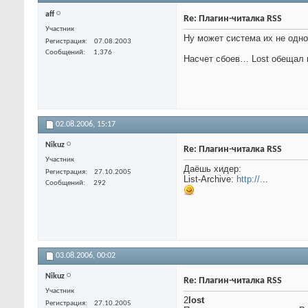
aff
Re: Плагин-читалка RSS
Участник
Ну может система их не одно
Регистрация
07.08.2003
Сообщений
1,376
Насчет сбоев… Lost обещал к
02.08.2006,
15:17
Nikuz
Re: Плагин-читалка RSS
Участник
Даёшь хидер:
Регистрация
27.10.2005
List-Archive:
http://.
..
Сообщений
292
03.08.2006,
00:02
Nikuz
Re: Плагин-читалка RSS
Участник
2
lost
Регистрация
27.10.2005