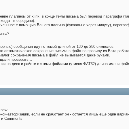
ение плагином от klirik, в конце темы письма был перевод параграфа (та
 когда - в середине).
ченнное с помощью Вашего плагина (буквально через минуту), парагра
синга?
зорные) сообщения идут с темой длиной от 130 до 280 символов.
о автоматическое сохранение письма в файл по правилу из Бата работает
диалог сохранения письма в файл не вызывается даже руками.
бещали проверить…
нии на диск и работе с этими файлами (у меня ФАТ32) длина имени фай
 new:
окси-авторизации, если не сработает он - остаётся лишь ещё один вариан
e и Comments;