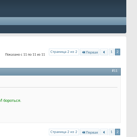
Страница 2 из 2
1
2
Первая
Показано с 11 по 11 из 11
#11
И бороться.
Страница 2 из 2
1
2
Первая