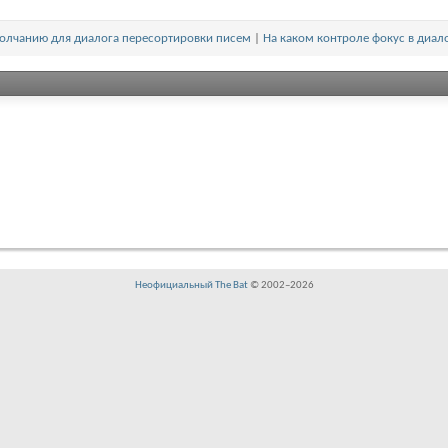
молчанию для диалога пересортировки писем
|
На каком контроле фокус в диал
Неофициальный The Bat
© 2002–
2026