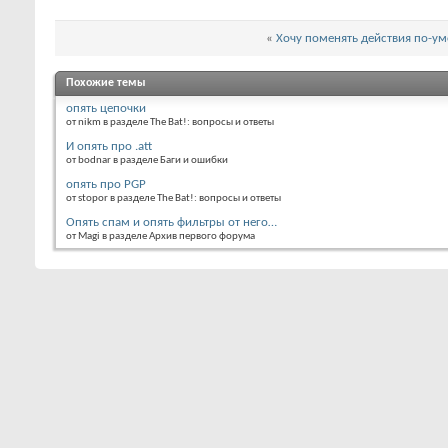
«
Хочу поменять действия по-у
Похожие темы
опять цепочки
от nikm в разделе The Bat!: вопросы и ответы
И опять про .att
от bodnar в разделе Баги и ошибки
опять про PGP
от stopor в разделе The Bat!: вопросы и ответы
Опять спам и опять фильтры от него…
от Magi в разделе Архив первого форума