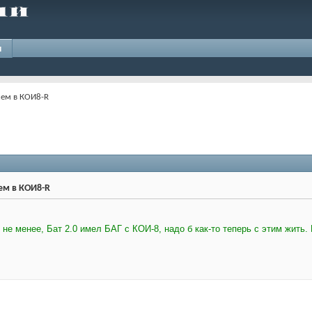
и
сем в КОИ8-R
сем в КОИ8-R
не менее, Бат 2.0 имел БАГ с КОИ-8, надо б как-то теперь с этим жить. 