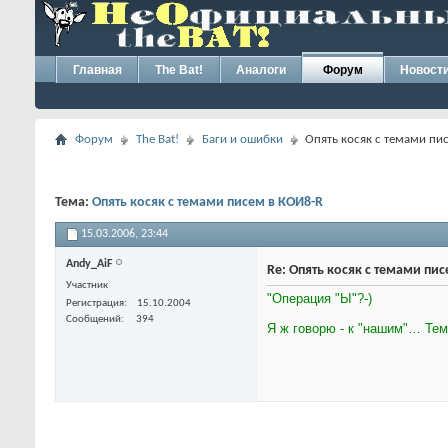
Главная
The Bat!
Аналоги
Форум
Новост
Форум
The Bat!
Баги и ошибки
Опять косяк с темами пи
Тема:
Опять косяк с темами писем в КОИ8-R
15.03.2006,
23:44
Andy_AiF
Re: Опять косяк с темами пи
Участник
"Операция "Ы"?-)
Регистрация
15.10.2004
Сообщений
394
Я ж говорю - к "нашим"… Тем 