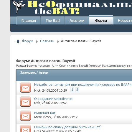
Главная
The Bat!
Аналоги
Форум
Новост
Форум
Плагины
Антиспам плагин BayesIt
Форум:
Антиспам плагин BayesIt
Раздел форума посвящен Анти-Спам плагину BayesIt (который больше не входит в ст
Заголовок / Автор
Не работает антиспам при подлючении к серверу по IMAP4
1
2
Nick, 24.08.2004 10:29
О создании selective.txt
tccb, 28.06.2005 05:52
Вылетает Бат
MercurieVV, 06.06.2005 21:12
Ошибки по спаму должны быть или нет?
Greg Savelieff, 20.06.2005 19:42