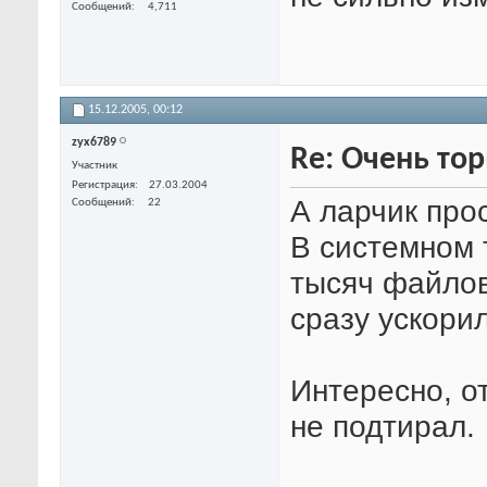
Сообщений
4,711
15.12.2005,
00:12
zyx6789
Re: Очень тор
Участник
Регистрация
27.03.2004
А ларчик про
Сообщений
22
В системном 
тысяч файлов
сразу ускорил
Интересно, от
не подтирал.