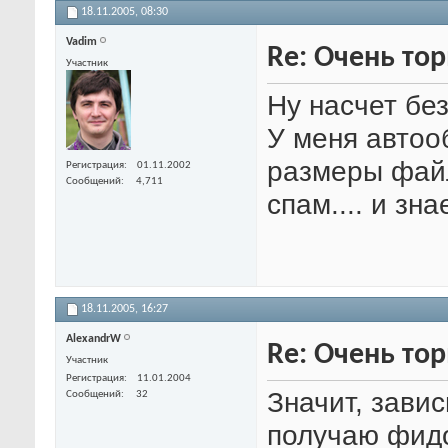
18.11.2005,
08:30
Vadim
Re: Очень тор
Участник
Ну насчет бе
У меня автоо
размеры файл
Регистрация
01.11.2002
Сообщений
4,711
спам.... и зн
18.11.2005,
16:27
AlexandrW
Re: Очень тор
Участник
Регистрация
11.01.2004
Значит, зави
Сообщений
32
получаю фидо