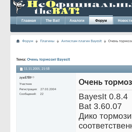
Главная
The Bat!
Аналоги
Форум
Новост
Форум
Плагины
Антиспам плагин BayesIt
Очень тормози
Тема:
Очень тормозит BayesIt
11.11.2005,
21:58
zyx6789
Очень тормоз
Участник
Регистрация
27.03.2004
BayesIt 0.8.4
Сообщений
22
Bat 3.60.07
Дико тормози
соответствен