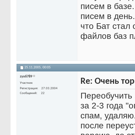
писем в базе
писем в день.
что Бат стал
файлов баз п
25.11.2005,
00:05
zyx6789
Re: Очень тор
Участник
Регистрация
27.03.2004
Переобучить 
Сообщений
22
за 2-3 года "
спам, удаляю.
после переус