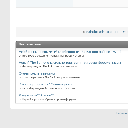
«
trainthread: exception
|
Уда
Похожие темы
Help! очень, очень HELP! Особенности The Bat при работе c Wi-Fi
от bob1906 в разделе The Bat!: вопросы и ответы
Новый The Bat! очень сильно тормозит при расшифровке писем
от dolly в разделе The Bat!: вопросы и ответы
Очень толстые письма
от vikont в разделе The Bat!: вопросы и ответы
Как отсортировать? Очень нужно
от samuil в разделе Архив первого форума
Хочу выйти!!! Очень!!!
от Сергей в разделе Архив первого форума
Неофициа