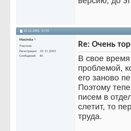
версию, до э
25.11.2005,
11:55
Maximka
Re: Очень тор
Участник
Регистрация
05.11.2003
В свое время 
Сообщений
85
проблемой, к
его заново пе
Поэтому тепе
писем в отде
слетит, то пе
труда.