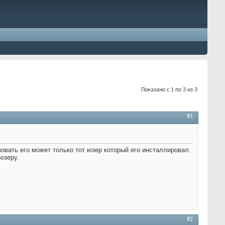
Показано с 1 по 3 из 3
#1
ьзовать его может только тот юзер который его инсталлировал.
юзеру.
#2