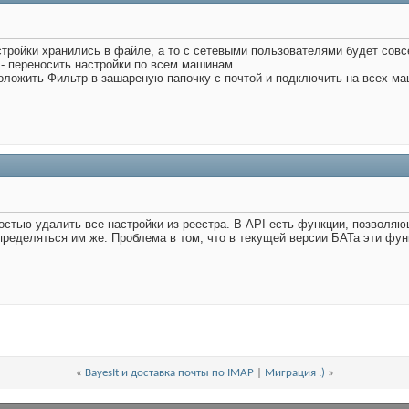
стройки хранились в файле, а то с сетевыми пользователями будет сов
- переносить настройки по всем машинам.
положить Фильтр в зашареную папочку с почтой и подключить на всех ма
стью удалить все настройки из реестра. В API есть функции, позволяющ
ределяться им же. Проблема в том, что в текущей версии БАТа эти фун
«
BayesIt и доставка почты по IMAP
|
Миграция :)
»