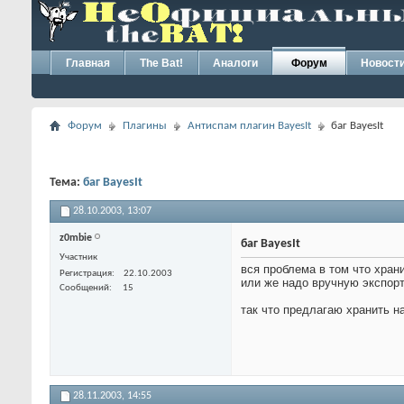
Главная
The Bat!
Аналоги
Форум
Новост
Форум
Плагины
Антиспам плагин BayesIt
баг BayesIt
Тема:
баг BayesIt
28.10.2003,
13:07
z0mbie
баг BayesIt
Участник
вся проблема в том что храни
Регистрация
22.10.2003
или же надо вручную экспорт
Сообщений
15
так что предлагаю хранить н
28.11.2003,
14:55