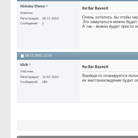
Nickolay Efanov
Re:баг BayesIt
Новичок
Очень хотелось бы чтобы на
Регистрация
28.11.2003
Это замучаться можно будет 
Сообщений
3
А так - можно будет просто 
28.11.2003,
21:10
klirik
Re:баг BayesIt
Участник
Вообще-то планируется полно
Регистрация
16.02.2003
их местонахождение будет оп
Сообщений
180