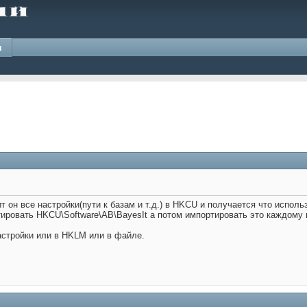
и
т он все настройки(пути к базам и т.д.) в HKCU и получается что испол
ировать HKCU\Software\AB\BayesIt а потом импортировать это каждому 
астройки или в HKLM или в файле.