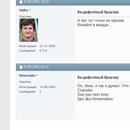
14.08.2003,
13:27
Vadim
Re:дефолтный браузер
Участник
А бат тут точно не причем.
Копайте в виндах…
Регистрация
01.11.2002
Сообщений
4,711
15.08.2003,
03:21
threesnake
Re:дефолтный браузер
Новичок
Ох, блин, я так и думал. Что
Регистрация
14.08.2003
Спасибо.
Сообщений
2
See you next time.
Igor aka threesnakes