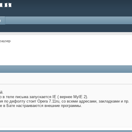
и
раузер
й.
 в теле письма запускается IE ( вернее MyIE 2).
я по дефолту стоит Opera 7.11ru, со всеми адресами, закладками и пр.
де в Бате настраиваются внешние программы.