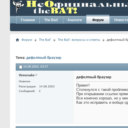
Главная
The Bat!
Аналоги
Форум
Новост
Форум
The Bat!
The Bat!: вопросы и ответы
дефолтный б
Тема:
дефолтный браузер
14.08.2003,
03:57
threesnake
дефолтный браузер
Новичок
Привет!
Регистрация
14.08.2003
Столкнулся с такой проблемо
Сообщений
2
При открывании ссылки прямо
Все конечно хорошо, но у мен
Как это исправить и вобще г