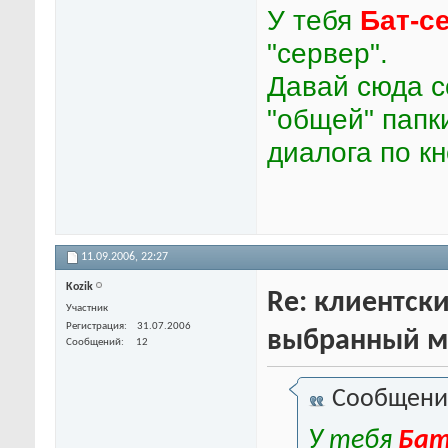
У тебя
Бат-с
"сервер".
Давай сюда с
"общей" папки
диалога по кн
11.09.2006,
22:27
Kozik
Re: клиентски
Участник
Регистрация
31.07.2006
выбранный м
Сообщений
12
Сообщени
У тебя
Бат