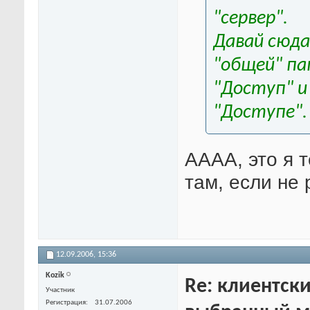
"сервер".
Давай сюда
"общей" па
"Доступ" и
"Доступе".
АААА, это я т
там, если не 
12.09.2006,
15:36
Kozik
Re: клиентски
Участник
Регистрация
31.07.2006