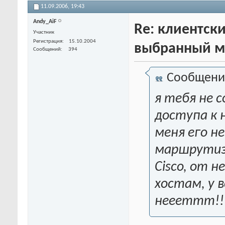
11.09.2006,
19:43
Andy_AiF
Re: клиентски
Участник
Регистрация
15.10.2004
выбранный м
Сообщений
394
Сообщени
я тебя не 
доступа к н
меня его н
маршрутиз
Cisco, от н
хостам, у в
неееттт!!