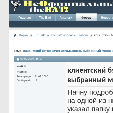
Главная
The Bat!
Аналоги
Форум
Новост
Форум
The Bat!
The Bat!: вопросы и ответы
клиентский б
Тема:
клиентский бэт не хочет использовать выбранный мною к
09.09.2006,
15:51
Kozik
клиентский б
Участник
Регистрация
31.07.2006
выбранный м
Сообщений
12
Начну подроб
на одной из н
указал папку