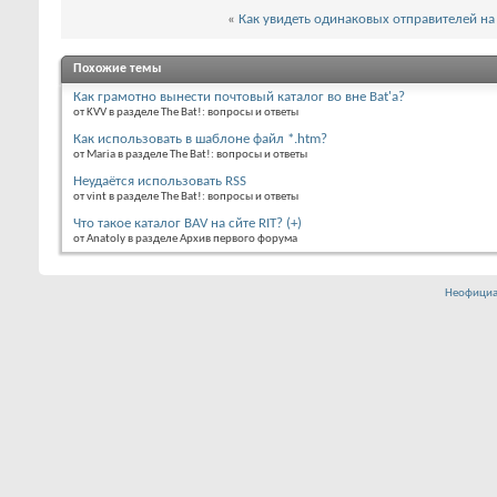
«
Как увидеть одинаковых отправителей н
Похожие темы
Как грамотно вынести почтовый каталог во вне Bat'a?
от KVV в разделе The Bat!: вопросы и ответы
Как использовать в шаблоне файл *.htm?
от Maria в разделе The Bat!: вопросы и ответы
Неудаётся использовать RSS
от vint в разделе The Bat!: вопросы и ответы
Что такое каталог BAV на сйте RIT? (+)
от Anatoly в разделе Архив первого форума
Неофициа