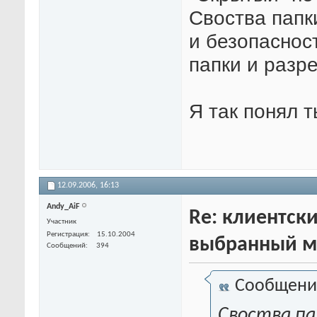
Своства папк
и безопасност
папки и разр
Я так понял 
12.09.2006,
16:13
Andy_AiF
Re: клиентски
Участник
Регистрация
15.10.2004
выбранный м
Сообщений
394
Сообщени
Своства па