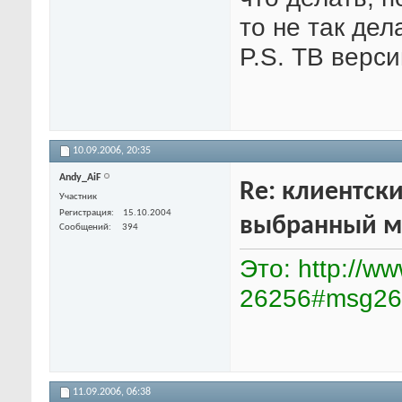
то не так де
P.S. ТВ верси
10.09.2006,
20:35
Andy_AiF
Re: клиентски
Участник
Регистрация
15.10.2004
выбранный м
Сообщений
394
Это: http://w
26256#msg26
11.09.2006,
06:38