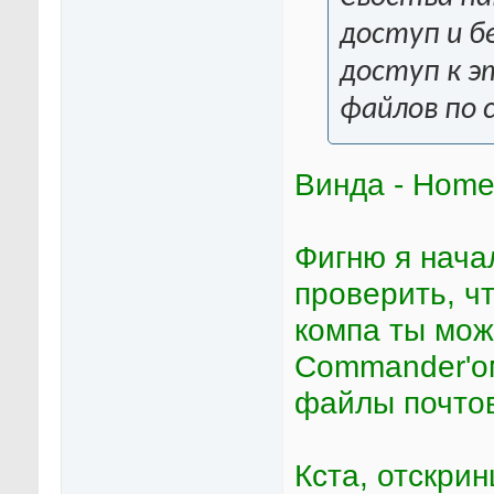
доступ и б
доступ к э
файлов по 
Винда - Home 
Фигню я нача
проверить, чт
компа ты може
Commander'о
файлы почтов
Кста, отскри