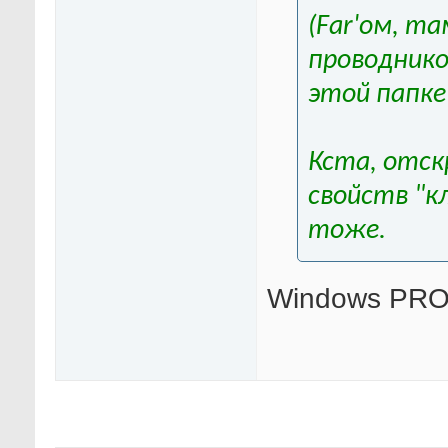
(Far'ом, та
проводнико
этой папке
Кста, отс
свойств "к
тоже.
Windows PR