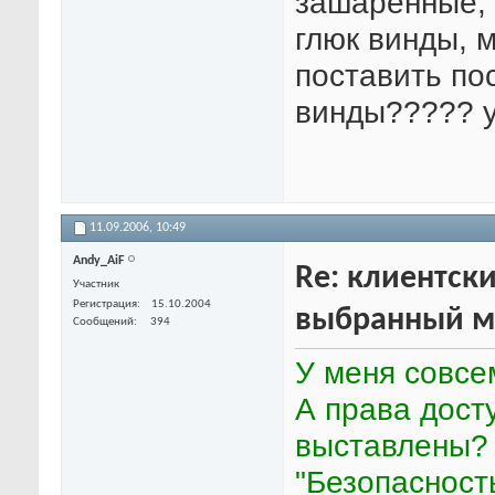
зашаренные, т
глюк винды, 
поставить по
винды????? у
11.09.2006,
10:49
Andy_AiF
Re: клиентски
Участник
Регистрация
15.10.2004
выбранный м
Сообщений
394
У меня совсе
А права дост
выставлены? 
"Безопасность