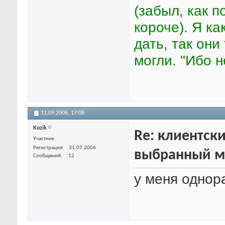
(забыл, как п
короче). Я ка
дать, так они
могли. "Ибо 
11.09.2006,
17:08
Kozik
Re: клиентски
Участник
Регистрация
31.07.2006
выбранный м
Сообщений
12
у меня однор