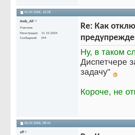
05.09.2006,
16:58
Andy_AiF
Re: Как откл
Участник
Регистрация
15.10.2004
предупрежде
Сообщений
394
Ну, в таком 
Диспетчере з
задачу"
Короче, не о
06.09.2006,
08:41
aff