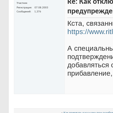
Re: Как откл
Участник
Регистрация
07.08.2003
предупрежде
Сообщений
1,376
Кста, связан
https://www.r
А специальны
подтверждени
добавляться 
прибавление, 
«
Как прервать рассылку при ошибке