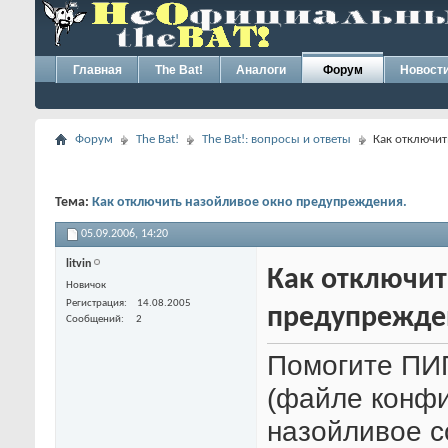
Главная
The Bat!
Аналоги
Форум
Новост
Форум
The Bat!
The Bat!: вопросы и ответы
Как отключит
Тема:
Как отключить назойливое окно предупреждения.
05.09.2006,
14:20
litvin
Как отключит
Новичок
Регистрация
14.08.2005
предупрежде
Сообщений
2
Помогите ПИП
(файле конфи
назойливое с