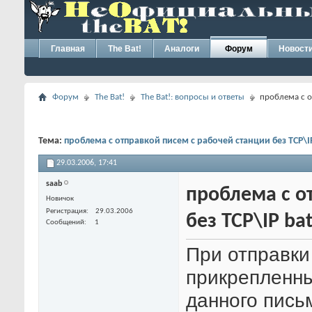
Главная
The Bat!
Аналоги
Форум
Новост
Форум
The Bat!
The Bat!: вопросы и ответы
проблема с о
Тема:
проблема с отправкой писем с рабочей станции без TCP\IP
29.03.2006,
17:41
saab
проблема с о
Новичок
Регистрация
29.03.2006
без TCP\IP bat
Сообщений
1
При отправки
прикрепленны
данного пись