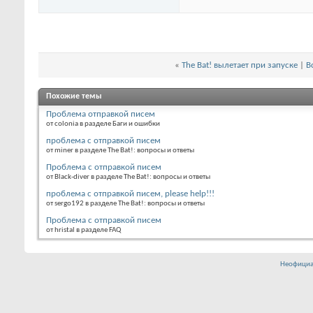
«
The Bat! вылетает при запуске
|
В
Похожие темы
Проблема отправкой писем
от colonia в разделе Баги и ошибки
проблема с отправкой писем
от miner в разделе The Bat!: вопросы и ответы
Проблема с отправкой писем
от Black-diver в разделе The Bat!: вопросы и ответы
проблема с отправкой писем, please help!!!
от sergo192 в разделе The Bat!: вопросы и ответы
Проблема с отправкой писем
от hristal в разделе FAQ
Неофициа