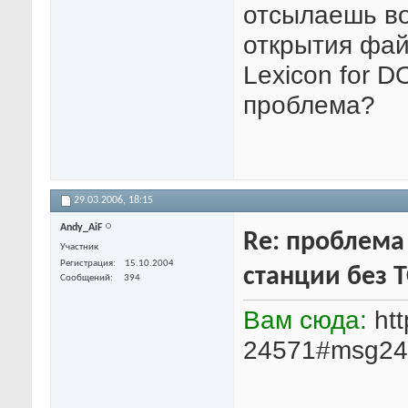
отсылаешь во
открытия фай
Lexicon for 
проблема?
29.03.2006,
18:15
Andy_AiF
Re: проблема
Участник
Регистрация
15.10.2004
станции без T
Сообщений
394
Вам сюда:
htt
24571#msg24