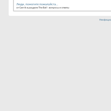
Люди, помогите пожалуйста…
от Gerrik в разделе The Bat!: вопросы и ответы
Неофициа