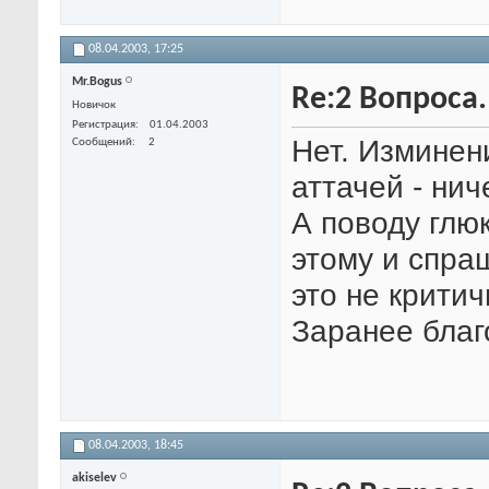
08.04.2003,
17:25
Mr.Bogus
Re:2 Вопроса
Новичок
Регистрация
01.04.2003
Нет. Изминен
Сообщений
2
аттачей - нич
А поводу глюк
этому и спраш
это не критич
Заранее благ
08.04.2003,
18:45
akiselev