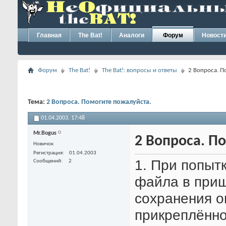
Главная
The Bat!
Аналоги
Форум
Новост
Форум
The Bat!
The Bat!: вопросы и ответы
2 Вопроса. П
Тема:
2 Вопроса. Помогите пожалуйста.
01.04.2003,
17:48
Mr.Bogus
2 Вопроса. П
Новичок
Регистрация
01.04.2003
1. При попыт
Сообщений
2
файла в приш
сохранения он
прикреплённо