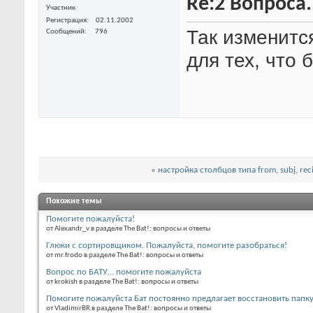
Re:2 Вопроса
Участник
Регистрация
02.11.2002
Так изменитс
Сообщений
796
для тех, что
«
настройка столбцов типа from, subj, rec
Похожие темы
Помогите пожалуйста!
от Alexandr_v в разделе The Bat!: вопросы и ответы
Глюки с сортировщиком. Пожалуйста, помогите разобраться!
от mr.frodo в разделе The Bat!: вопросы и ответы
Вопрос по БАТУ… помогите пожалуйста
от krokish в разделе The Bat!: вопросы и ответы
Помогите пожалуйста Бат постоянно предлагает восстановить папк
от VladimirBR в разделе The Bat!: вопросы и ответы