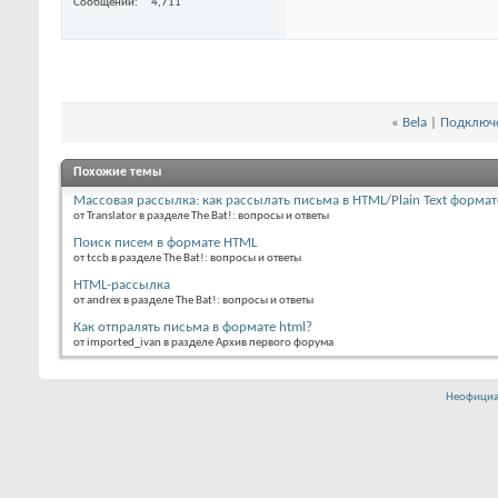
Сообщений
4,711
«
Bela
|
Подключе
Похожие темы
Массовая рассылка: как рассылать письма в HTML/Plain Text формат
от Translator в разделе The Bat!: вопросы и ответы
Поиск писем в формате HTML
от tccb в разделе The Bat!: вопросы и ответы
HTML-рассылка
от andrex в разделе The Bat!: вопросы и ответы
Как отпралять письма в формате html?
от imported_ivan в разделе Архив первого форума
Неофициа