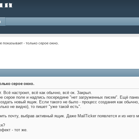
и
е показывает - только серое окно.
только серое окно.
. Всё настроил, всё как обычно, всё ок. Закрыл.
 серое поле и надпись посередине "нет загруженных писем". Ещё панель
оздать новый ящик. Если такого не было - процесс создания как обычно,
олько не видно), то пишет "уже такой есть".
ить почту, выбрав активный ящик. Даже MailTicker появлется и из него 
ся?
фект - тот же.