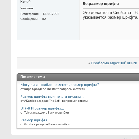
Kent
Re:размер шрифта
Участник
Это делается в Свойства - Н
Регистрация
13.11.2002
указывается размер шрифта.
Сообщений
82
«
Проблема адресной книги
Похожие темы
Могу ли я в шаблоне менять размер шрифта?
от Кира в разделе The Bat!: вопросы и ответы
Размер шрифта при печати письма…
от AKazak в разделе The Bat!: вопросы и ответы
UTF-8 И размер шрифта…
от Tvirus в разделе Баги и ошибки
Размер шрифта
от Grisha в разделе Баги и ошибки