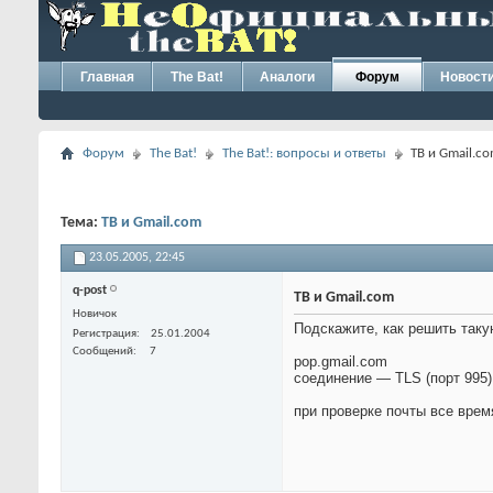
Главная
The Bat!
Аналоги
Форум
Новост
Форум
The Bat!
The Bat!: вопросы и ответы
TB и Gmail.c
Тема:
TB и Gmail.com
23.05.2005,
22:45
q-post
TB и Gmail.com
Новичок
Подскажите, как решить таку
Регистрация
25.01.2004
Сообщений
7
pop.gmail.com
соединение — TLS (порт 995)
при проверке почты все вре