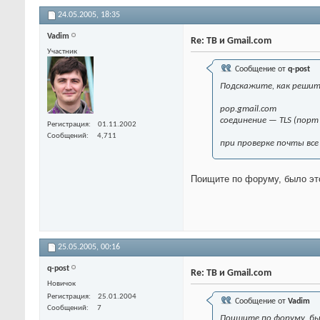
24.05.2005,
18:35
Vadim
Re: TB и Gmail.com
Участник
Сообщение от
q-post
Подскажите, как решит
pop.gmail.com
соединение — TLS (порт
Регистрация
01.11.2002
Сообщений
4,711
при проверке почты все
Поищите по форуму, было эт
25.05.2005,
00:16
q-post
Re: TB и Gmail.com
Новичок
Регистрация
25.01.2004
Сообщение от
Vadim
Сообщений
7
Поищите по форуму, бы