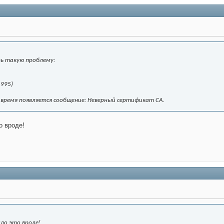
ь такую проблему:
 995)
 время появляется сообщение: Неверный сертификат CA.
о вроде!
ло это вроде!