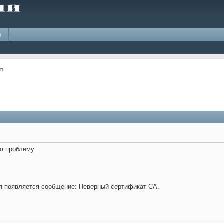
и
om
ю проблему:
мя появляется сообщение: Неверный сертификат CA.