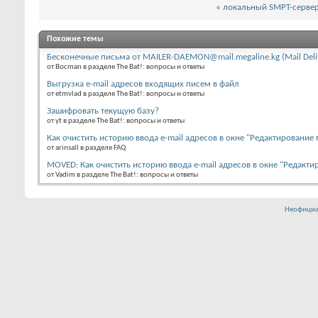
«
локальный SMPT-сервер
Похожие темы
Бесконечные письма от MAILER-DAEMON@mail.megaline.kg (Mail Deliv
от Bocman в разделе The Bat!: вопросы и ответы
Выгрузка e-mail адресов входящих писем в файл
от etmvlad в разделе The Bat!: вопросы и ответы
Зашифровать текущую базу?
от yt в разделе The Bat!: вопросы и ответы
Как очистить историю ввода e-mail адресов в окне "Редактирование
от arinsall в разделе FAQ
MOVED: Как очистить историю ввода e-mail адресов в окне "Редакт
от Vadim в разделе The Bat!: вопросы и ответы
Неофициа