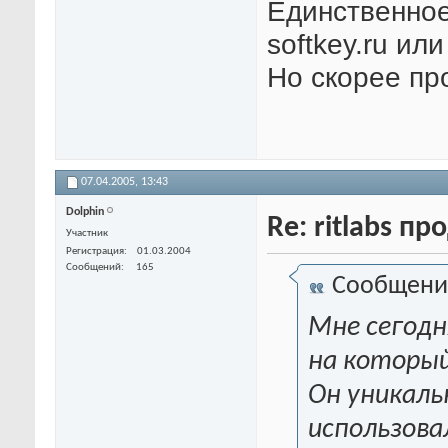
Единственное
softkey.ru или
Но скорее пр
07.04.2005,
13:43
Dolphin
Re: ritlabs п
Участник
Регистрация
01.03.2004
Сообщений
165
Сообщени
Мне сегодн
на который
Он уникаль
использова