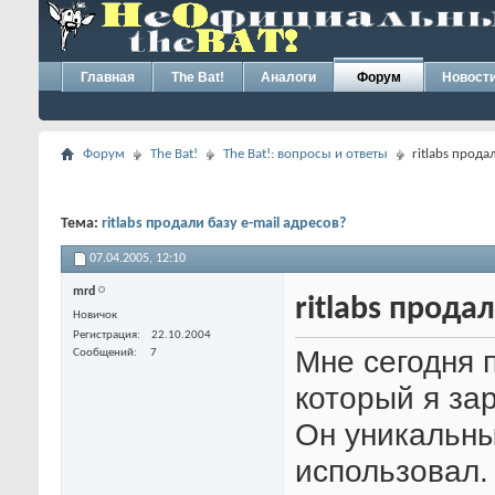
Главная
The Bat!
Аналоги
Форум
Новост
Форум
The Bat!
The Bat!: вопросы и ответы
ritlabs прода
Тема:
ritlabs продали базу e-mail адресов?
07.04.2005,
12:10
mrd
ritlabs прода
Новичок
Регистрация
22.10.2004
Мне сегодня п
Сообщений
7
который я за
Он уникальны
использовал.