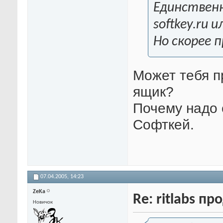
Единственн
softkey.ru 
Но скорее п
Может тебя пр
ящик?
Почему надо 
Софткей.
07.04.2005,
14:23
ZeKa
Re: ritlabs п
Новичок