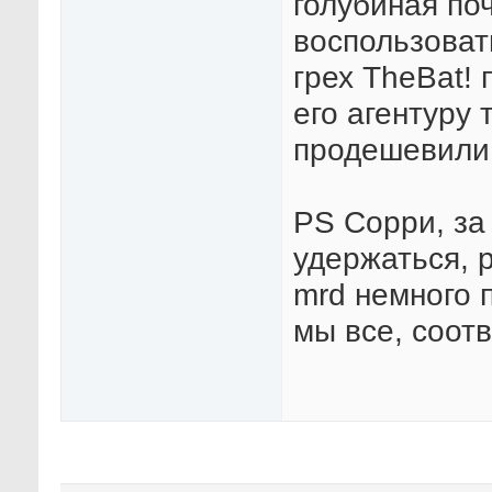
голубиная по
воспользоват
грех TheBat! 
его агентуру 
продешевили, 
PS Сорри, за
удержаться, р
mrd немного 
мы все, соотв