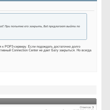
Bat! При попытке его закрыть, Bat предлагает выйти по
ся к POP3-серверу. Если подождать достаточно долго
активный Connection Center не дает Бату закрыться. Но всегда
Ответов:
3