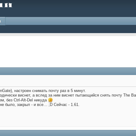
и
nGate), настроен снимать почту раз в 5 минут.
одически виснет, а вслед за ним виснет пытающийся снять почту The Bat
, без Ctrl-Alt-Del никуда
не было, закрыл - и все… ;D Сейчас - 1.61.