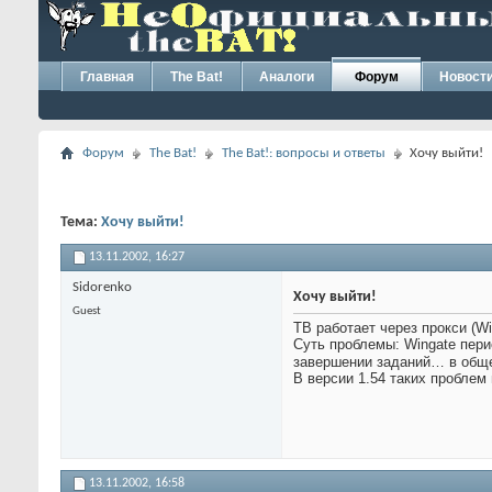
Главная
The Bat!
Аналоги
Форум
Новост
Форум
The Bat!
The Bat!: вопросы и ответы
Хочу выйти!
Тема:
Хочу выйти!
13.11.2002,
16:27
Sidorenko
Хочу выйти!
Guest
TB работает через прокси (Wi
Суть проблемы: Wingate пери
завершении заданий… в общем
В версии 1.54 таких проблем 
13.11.2002,
16:58