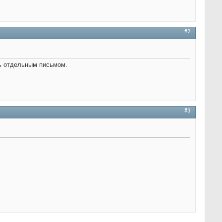
#2
ть отдельным письмом.
#3