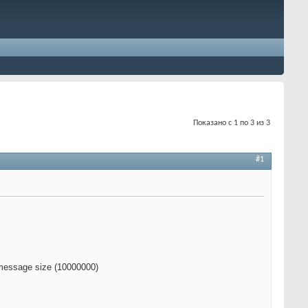
Показано с 1 по 3 из 3
#1
message size (10000000)