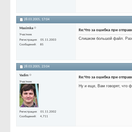
28.03.2005,
17:04
Maximka
Re:Что за ошибка при отправ
Участник
Слишком большой файл. Разб
Регистрация
05.11.2003
Сообщений
85
28.03.2005,
23:04
Vadim
Re:Что за ошибка при отправ
Участник
Ну и еще, Вам говорят, что
Регистрация
01.11.2002
Сообщений
4,711