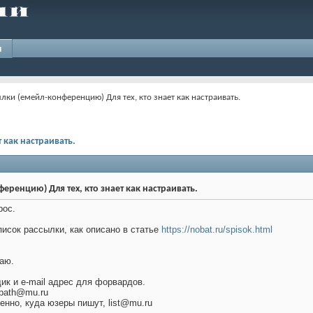
и
лки (емейл-конференцию) Для тех, кто знает как настраивать.
 как настраивать.
еренцию) Для тех, кто знает как настраивать.
рос.
исок рассылки, как описано в статье
https://nobat.ru/spisok.html
лаю.
к и e-mail адрес для форвардов.
npath@mu.ru
нно, куда юзеры пишут, list@mu.ru