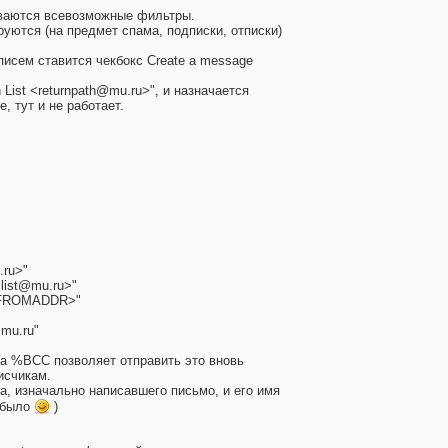
иваются всевозможные фильтры.
уются (на предмет спама, подписки, отписки)
 писем ставится чекбокс Create a message
 List <returnpath@mu.ru>", и назначается
, тут и не работает.
ru>"
ist@mu.ru>"
ROMADDR>"
mu.ru"
са %BCC позволяет отправить это вновь
исчикам.
, изначально написавшего письмо, и его имя
 было
)