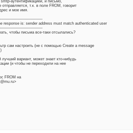
с smtp-аутентификацией, и письмо,
 отправляется, т.к. в поле FROM, говорит
дрес и мое имя.
------------------------------------
he response is: sender address must match authenticated user
------------------------------------
лать, чтобы письма все-таки отсылались?
ьтр сам настроить (не с помощью Create a message
)
 лучший вариант, может знает кто-нибудь
ации (и чтобы не переходили на нее
рос FROM на
@mu.ru>