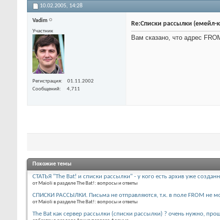
10.02.2005,
14:28
Vadim
Re:Списки рассылки (емейл-к
Участник
Вам сказано, что адрес FROM
Регистрация
01.11.2002
Сообщений
4,711
Похожие темы
СТАТЬЯ "The Bat! и списки рассылки" - у кого есть архив уже создан
от Maioli в разделе The Bat!: вопросы и ответы
СПИСКИ РАССЫЛКИ. Письма не отправляются, т.к. в поле FROM не мо
от Maioli в разделе The Bat!: вопросы и ответы
The Bat как сервер рассылки (списки рассылки) ? очень нужно, прош