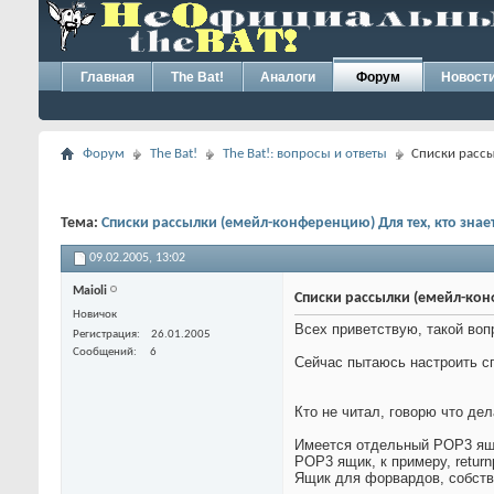
Главная
The Bat!
Аналоги
Форум
Новост
Форум
The Bat!
The Bat!: вопросы и ответы
Списки рассы
Тема:
Списки рассылки (емейл-конференцию) Для тех, кто знает
09.02.2005,
13:02
Maioli
Списки рассылки (емейл-конф
Новичок
Всех приветствую, такой воп
Регистрация
26.01.2005
Сообщений
6
Сейчас пытаюсь настроить сп
Кто не читал, говорю что де
Имеется отдельный POP3 ящи
POP3 ящик, к примеру, retur
Ящик для форвардов, собстве