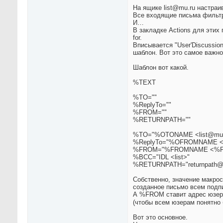
На ящике list@mu.ru настра
Все входящие письма фильтр
И…
В закладке Actions для этих
for.
Вписывается "User'Discussion
шаблон. Вот это самое важное
Шаблон вот какой.
%TEXT
%TO=""
%ReplyTo=""
%FROM=""
%RETURNPATH=""
%TO="%OTONAME <list@mu.
%ReplyTo="%OFROMNAME <l
%FROM="%FROMNAME <%F
%BCC="IDL <list>"
%RETURNPATH="returnpath@
Собственно, значение макро
созданное письмо всем подп
А %FROM ставит адрес юзера
(чтобы всем юзерам понятно
Вот это основное.