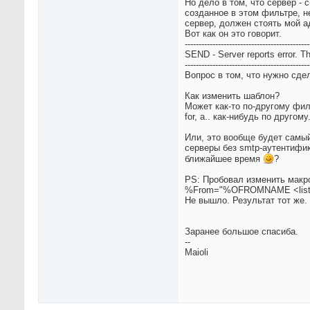
Но дело в том, что сервер - 
созданное в этом фильтре, не
сервер, должен стоять мой а
Вот как он это говорит.
---------------------------------------------
SEND - Server reports error. T
---------------------------------------------
Вопрос в том, что нужно сде
Как изменить шаблон?
Может как-то по-другому фил
for, а.. как-нибудь по другому.
Или, это вообще будет самый
серверы без smtp-аутентифик
ближайшее время
?
PS: Пробовал изменить мак
%From="%OFROMNAME <list
Не вышло. Результат тот же.
Заранее большое спасиба.
--
Maioli