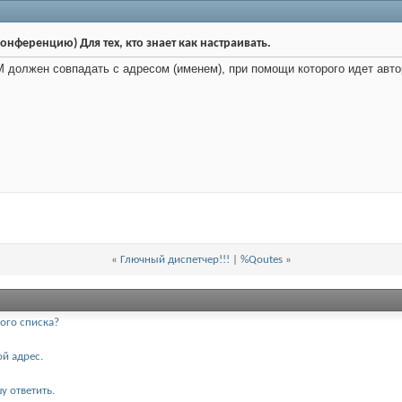
онференцию) Для тех, кто знает как настраивать.
 должен совпадать с адресом (именем), при помощи которого идет авто
«
Глючный диспетчер!!!
|
%Qoutes
»
ного списка?
й адрес.
у ответить.