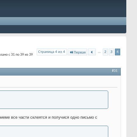
…
Страница 4 из 4
2
3
4
Первая
зано с 31 по 39 из 39
#31
риеме все части склеятся и получися одно письмо с