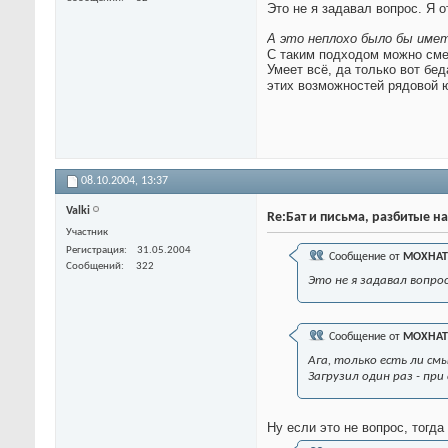
Это не я задавал вопрос. Я 
А это неплохо было бы име
С таким подходом можно сме
Умеет всё, да только вот бед
этих возможностей рядовой ю
08.10.2004,
13:37
Valki
Re:Бат и письма, разбитые на
Участник
Регистрация
31.05.2004
Сообщение от
MOXHAT
Сообщений
322
Это не я задавал вопро
Сообщение от
MOXHAT
Ага, только есть ли с
Загрузил один раз - пр
Ну если это не вопрос, тогда