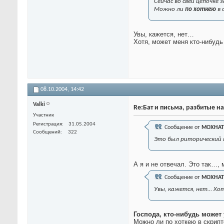
Сейчас во свей цепочке
Можно ли
по хоткею
в
Увы, кажется, нет…
Хотя, может меня кто-нибудь
08.10.2004,
14:42
Valki
Re:Бат и письма, разбитые на
Участник
Регистрация
31.05.2004
Сообщение от
MOXHAT
Сообщений
322
Это был риторический 
А я и не отвечал. Это так…, 
Сообщение от
MOXHAT
Увы, кажется, нет… Хо
Господа, кто-нибудь может 
Можно ли по хоткею в скрипт