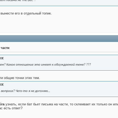
ет письма не The Bat! ?
 вынести его в отдельный топик.
 части
OE
чем? Какое отношение это имеет к обсуждаемой теме? ???
и общие точки этих тем.
OE
ь вопроса? Чего-то я не догоняю…
ira
узнать, если бат бьет письма на части, то склеивает их только он и
ас есть ответ?