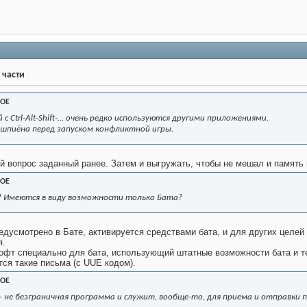
 части
OE
с Ctrl-Alt-Shift-… очень редко используются другими приложениями.
шпиёна перед запуском конфликтной игры.
ой вопрос заданный ранее. Затем и выгружать, чтобы не мешал и память 
OE
 Имеются в виду возможности только Бата?
редусмотрено в Бате, активируется средствами бата, и для других целе
я.
офт специально для бата, использующий штатные возможности бата и те
тся такие письма (с UUE кодом).
OE
- не безграничная программа и служит, вообще-то, для приема и отправки по