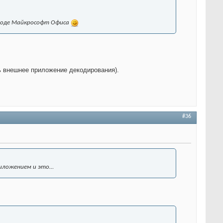
вроде Майкрософт Офиса
ь внешнее приложение декодирования).
#36
риложением и это…