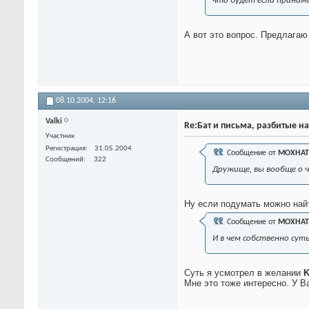
что будет если принима
А вот это вопрос. Предлагаю
08.10.2004,
12:16
Valki
Re:Бат и письма, разбитые на
Участник
Регистрация
31.05.2004
Сообщение от
MOXHAT
Сообщений
322
Дружище, вы вообще о 
Ну если подумать можно найт
Сообщение от
MOXHAT
И в чем собственно сут
Cуть я усмотрел в желании
K
Мне это тоже интересно. У В