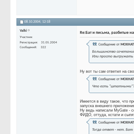
08.10.2004,
12:18
Valki
Re:Бат и письма, разбитые на
Участник
Регистрация
31.05.2004
Сообщение от
MOXHAT
Сообщений
322
Большинство сочетаний 
Или просто выгружать 
Ну вот ты сам ответил на св
Сообщение от
MOXHAT
Что есть "штатными"?
Имеется в виду такое, что п
запуска внешнего приложени
Ну ведь написали MyGate - с
ФИДО, оттуда, кстати и сыпя
Сообщение от
MOXHAT
Тогда ответ - нет. Бат 