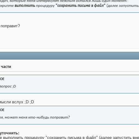
 задач, которые меня интересуют неясным остался лишь один момент:
 скрипте
выполнить
процедуру
"сохранить письма в файл"
(далее запустить
 поправит?
 части
OE
вопрос ;D
мысли вслух ;D ;D
OE
тя, может меня кто-нибудь поправит?
уточнить:
е выполнить процедуру "сохранить письма в файл" (далее запустить вн