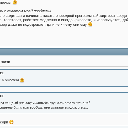
отвечал
ть с охватом моей проблемы…
ло садиться и начинать писать очередной программный жиртрест вро
а: толстоват, работает медленно и иногда кривовато, и используется, да
зер даже не подозревает, да и не к чему они ему
 части
OE
с. Я отвечал
OE
мысл каждый раз загружать/выгружать этого шпиона?
и старте бата или вообще, при старте виндов, и все…
 сори