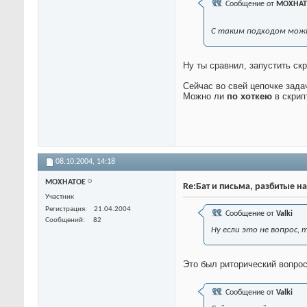
Сообщение от
MOXHAT
С таким подходом мож
Ну ты сравнил, запустить с
Сейчас во свей цепочке зада
Можно ли
по хоткею
в скри
08.10.2004,
14:18
MOXHATOE
Re:Бат и письма, разбитые на
Участник
Регистрация
21.04.2004
Сообщение от
Valki
Сообщений
82
Ну если это не вопрос, 
Это был риторический вопрос
Сообщение от
Valki