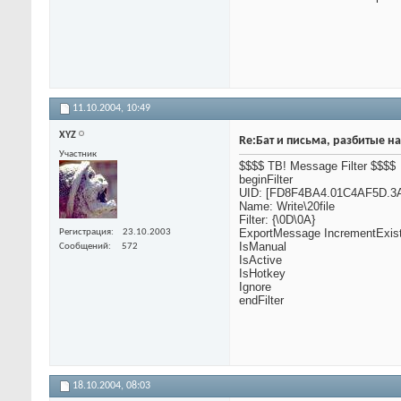
11.10.2004,
10:49
XYZ
Re:Бат и письма, разбитые на
Участник
$$$$ TB! Message Filter $$$$
beginFilter
UID: [FD8F4BA4.01C4AF5D.3
Name: Write\20file
Filter: {\0D\0A}
ExportMessage IncrementExist
Регистрация
23.10.2003
IsManual
Сообщений
572
IsActive
IsHotkey
Ignore
endFilter
18.10.2004,
08:03