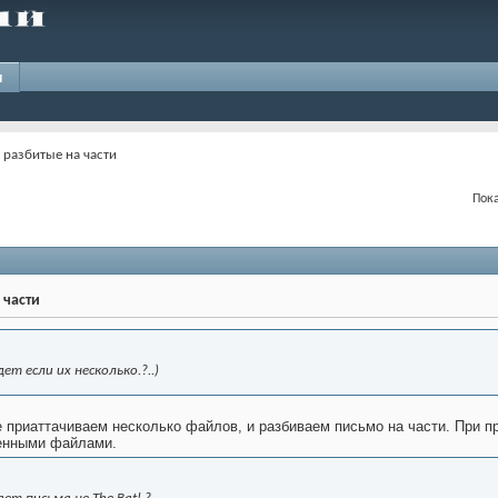
и
, разбитые на части
Пока
 части
ет если их несколько.?..)
ке приаттачиваем несколько файлов, и разбиваем письмо на части. При п
енными файлами.