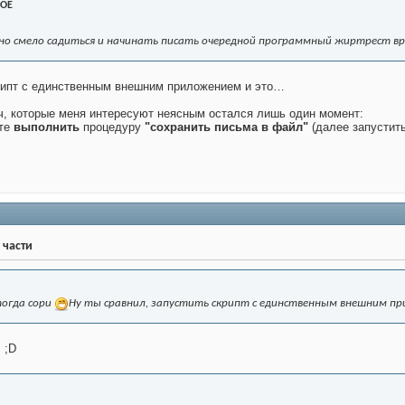
OE
но смело садиться и начинать писать очередной программный жиртрест 
крипт с единственным внешним приложением и это…
ч, которые меня интересуют неясным остался лишь один момент:
пте
выполнить
процедуру
"сохранить письма в файл"
(далее запустит
 части
тогда сори
Ну ты сравнил, запустить скрипт с единственным внешним п
 ;D