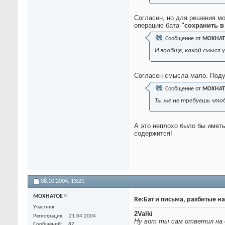
Согласен, но для решения мо
операцию бата
"сохранить в
Сообщение от
MOXHAT
И вообще, какой смысл 
Согласен смысла мало. Поду
Сообщение от
MOXHAT
Ты же не требуешь что
А это неплохо было бы иметь
содержится!
08.10.2004,
13:21
MOXHATOE
Re:Бат и письма, разбитые на
Участник
2Valki
Регистрация
21.04.2004
Ну вот ты сам ответил на с
Сообщений
82