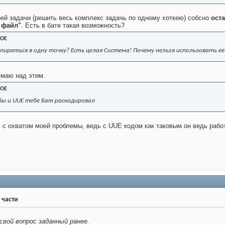
ей задачи (решить весь комплекс задачь по одному хоткею) собсно
ост
 файл"
. Есть в бате такая возможность?
OE
упираться в одну точку? Есть целая Система! Почему нельзя использовать 
маю над этим.
OE
бы и UUE тебе Бат раскодировал
 с охватом моей проблемы, ведь с UUE кодом как таковым он ведь рабо
 части
вой вопрос заданный ранее.