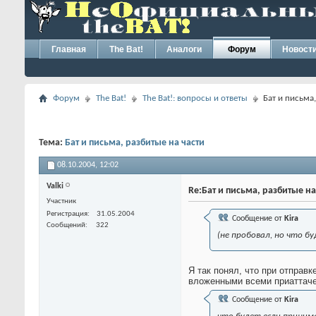
Главная
The Bat!
Аналоги
Форум
Новост
Форум
The Bat!
The Bat!: вопросы и ответы
Бат и письма
Тема:
Бат и письма, разбитые на части
08.10.2004,
12:02
Valki
Re:Бат и письма, разбитые на
Участник
Регистрация
31.05.2004
Сообщение от
Kira
Сообщений
322
(не пробовал, но что буд
Я так понял, что при отправ
вложенными всеми приаттач
Сообщение от
Kira