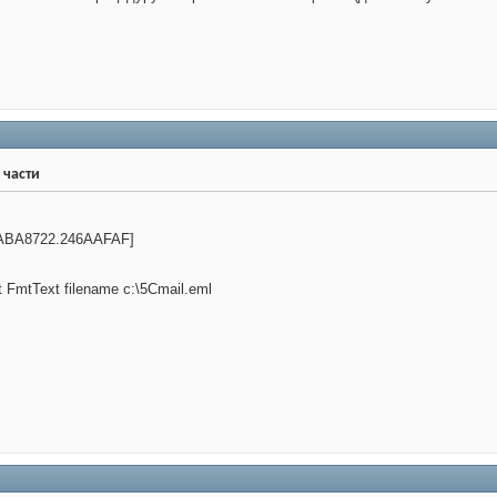
 части
ABA8722.246AAFAF]
 FmtText filename c:\5Cmail.eml