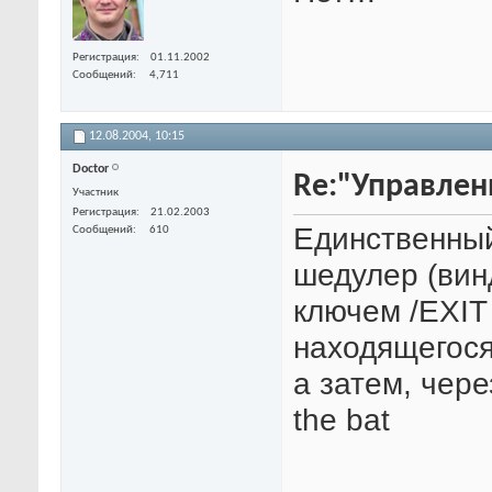
Регистрация
01.11.2002
Сообщений
4,711
12.08.2004,
10:15
Doctor
Re:"Управлен
Участник
Регистрация
21.02.2003
Единственный
Сообщений
610
шедулер (винд
ключем /EXIT
находящегося 
а затем, чер
the bat