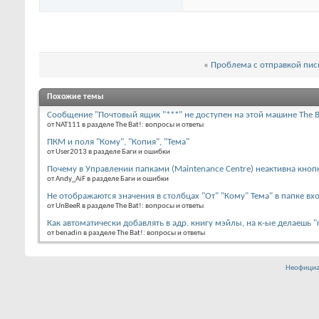
«
Проблема с отправкой пис
Похожие темы
Сообщение "Почтовый ящик "***" не доступен на этой машине The B
от NAT111 в разделе The Bat!: вопросы и ответы
ПКМ и поля "Кому", "Копия", "Тема"
от User2013 в разделе Баги и ошибки
Почему в Управлении папками (Maintenance Centre) неактивна кнопк
от Andy_AiF в разделе Баги и ошибки
Не отображаются значения в столбцах "От" "Кому" Тема" в папке вх
от UnBeeR в разделе The Bat!: вопросы и ответы
Как автоматически добавлять в адр. книгу мэйлы, на к-ые делаешь "r
от benadin в разделе The Bat!: вопросы и ответы
Неофициа