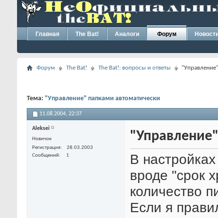
Главная
The Bat!
Аналоги
Форум
Новост
Форум
The Bat!
The Bat!: вопросы и ответы
"Управление"
Тема:
"Управление" папками автоматически
11.08.2004,
22:37
Aleksei
"Управление"
Новичок
Регистрация
28.03.2003
В настройках 
Сообщений
1
вроде "срок 
количество пи
Если я прави