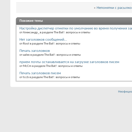
«
Непонятки с расылко
Похожие темы
Настройка диспетчер отметки по умолчанию во время получения з
от Александр_ в разделе The Bat!: вопросы и ответы
Нет заголовков сообщений…
от Rool в разделе The Bat!: вопросы и ответы
Печать заголовков
от aalex в разделе The Bat!: вопросы и ответы
прием почты останавливается на загрузке заголовков писем
от McCm в разделе The Bat!: вопросы и ответы
Печать заголовков писем
от tccb в разделе The Bat!: вопросы и ответы
Неофициа