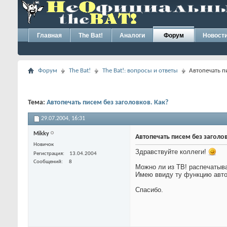
Главная
The Bat!
Аналоги
Форум
Новост
Форум
The Bat!
The Bat!: вопросы и ответы
Автопечать п
Тема:
Автопечать писем без заголовков. Как?
29.07.2004,
16:31
Mikky
Автопечать писем без заголо
Новичок
Здравствуйте коллеги!
Регистрация
13.04.2004
Сообщений
8
Можно ли из TB! распечатыва
Имею ввиду ту функцию авто
Спасибо.