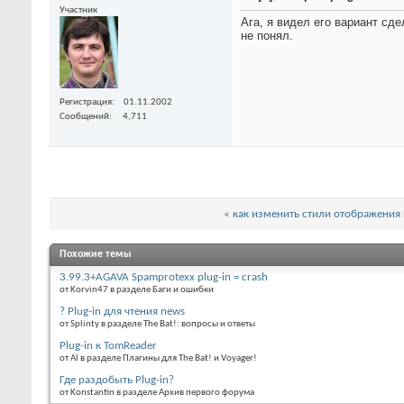
Участник
Ага, я видел его вариант сд
не понял.
Регистрация
01.11.2002
Сообщений
4,711
«
как изменить стили отображения
Похожие темы
3.99.3+AGAVA Spamprotexx plug-in = crash
от Korvin47 в разделе Баги и ошибки
? Plug-in для чтения news
от Splinty в разделе The Bat!: вопросы и ответы
Plug-in к TomReader
от Al в разделе Плагины для The Bat! и Voyager!
Где раздобыть Plug-in?
от Konstantin в разделе Архив первого форума