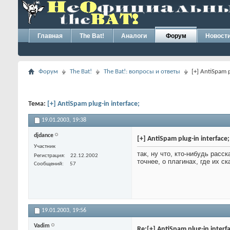
Главная
The Bat!
Аналоги
Форум
Новост
Форум
The Bat!
The Bat!: вопросы и ответы
[+] AntiSpam p
Тема:
[+] AntiSpam plug-in interface;
19.01.2003,
19:38
djdance
[+] AntiSpam plug-in interface;
Участник
так, ну что, кто-нибудь расск
Регистрация
22.12.2002
точнее, о плагинах, где их ск
Сообщений
57
19.01.2003,
19:56
Vadim
Re:[+] AntiSpam plug-in interf