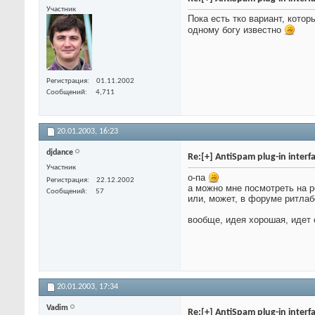
Участник
Пока есть тко вариант, кото
одному богу известно
Регистрация
01.11.2002
Сообщений
4,711
20.01.2003,
16:23
djdance
Re:[+] AntiSpam plug-in interf
Участник
о-па
Регистрация
22.12.2002
а можно мне посмотреть на р
Сообщений
57
или, может, в форуме ритлаб
вообще, идея хорошая, идет 
20.01.2003,
17:34
Vadim
Re:[+] AntiSpam plug-in interf