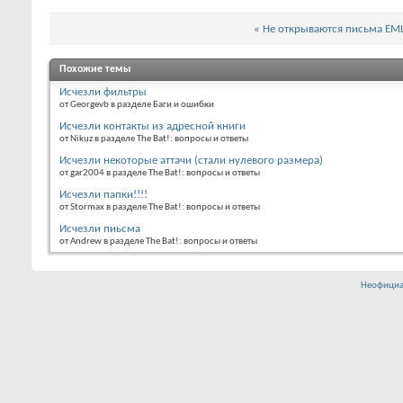
«
Не открываются письма EML
Похожие темы
Исчезли фильтры
от Georgevb в разделе Баги и ошибки
Исчезли контакты из адресной книги
от Nikuz в разделе The Bat!: вопросы и ответы
Исчезли некоторые аттачи (стали нулевого размера)
от gar2004 в разделе The Bat!: вопросы и ответы
Исчезли папки!!!!
от Stormax в разделе The Bat!: вопросы и ответы
Исчезли пиьсма
от Andrew в разделе The Bat!: вопросы и ответы
Неофициа