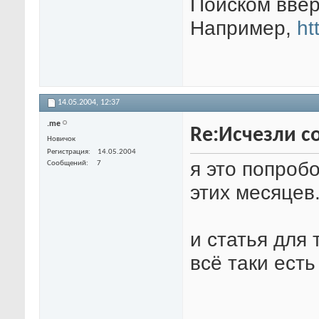
Поиском ввер
Например,
ht
14.05.2004,
12:37
.me
Re:Исчезли со
Новичок
Регистрация
14.05.2004
я это попробо
Сообщений
7
этих месяцев
и статья для 
всё таки ест