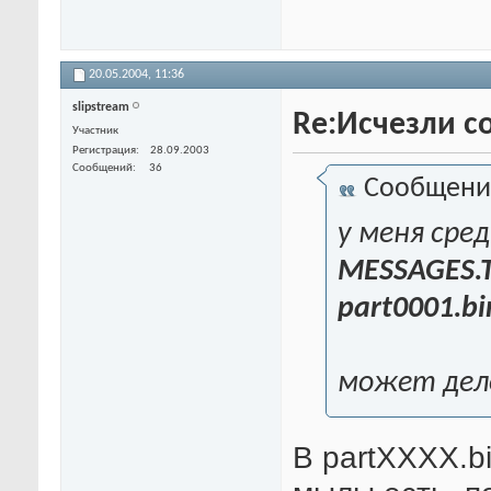
20.05.2004,
11:36
slipstream
Re:Исчезли со
Участник
Регистрация
28.09.2003
Сообщений
36
Сообщени
у меня сре
MESSAGES.T
part0001.bi
может дело
В partXXXX.b