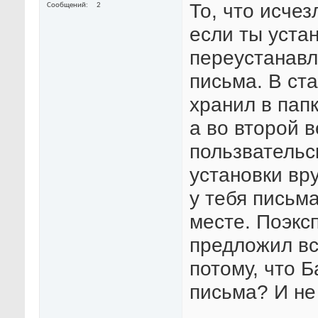
То, что исче
Сообщений
2
если ты уста
переустанавли
письма. В ст
хранил в папк
а во второй в
пользвательс
установки вр
у тебя письм
месте. Поэкс
предложил вс
потому, что 
письма? И не