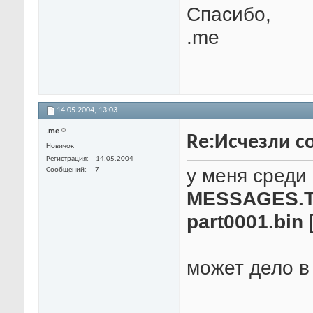
Спасибо,
.me
14.05.2004,
13:03
.me
Re:Исчезли со
Новичок
Регистрация
14.05.2004
у меня среди
Сообщений
7
MESSAGES.T
part0001.bin
может дело в