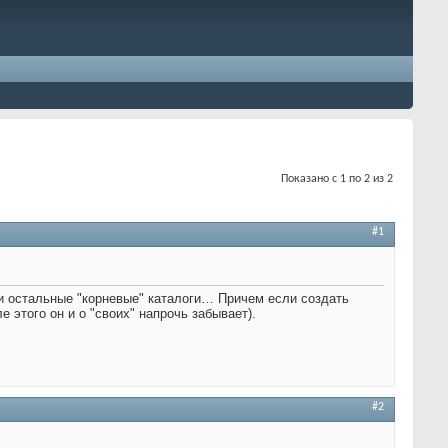
Показано с 1 по 2 из 2
#1
 и остальные "корневые" каталоги… Причем если создать
е этого он и о "своих" напрочь забывает).
#2