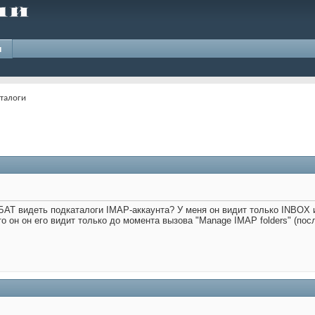
и
талоги
 БАТ видеть подкаталоги IMAP-аккаунта? У меня он видит только INBOX
то он он его видит только до момента вызова "Manage IMAP folders" (посл