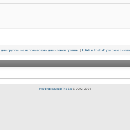
для группы не использовать для членов группы
|
LDAP в TheBat! русские симв
Неофициальный The Bat
© 2002–
2026