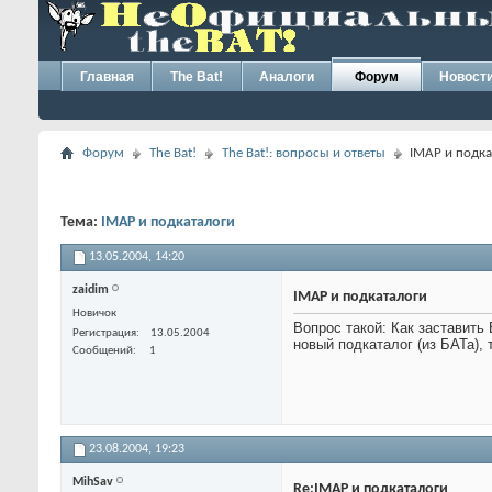
Главная
The Bat!
Аналоги
Форум
Новост
Форум
The Bat!
The Bat!: вопросы и ответы
IMAP и подка
Тема:
IMAP и подкаталоги
13.05.2004,
14:20
zaidim
IMAP и подкаталоги
Новичок
Вопрос такой: Как заставить
Регистрация
13.05.2004
новый подкаталог (из БАТа), 
Сообщений
1
23.08.2004,
19:23
MihSav
Re:IMAP и подкаталоги