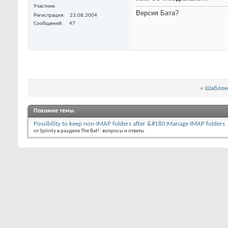
Участник
Версия Бата?
Регистрация
23.08.2004
Сообщений
47
«
Шаблон 
Похожие темы
Possibility to keep non-IMAP folders after &#180;Manage IMAP folders
от Splinty в разделе The Bat!: вопросы и ответы