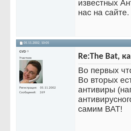
известных Ант
нас на сайте.
05.11.2002,
10:05
GVD
Re:The Bat, 
Участник
Во первых чт
Во вторых ес
антивиры (на
Регистрация
05.11.2002
Сообщений
269
антивирусног
самим ВАТ!