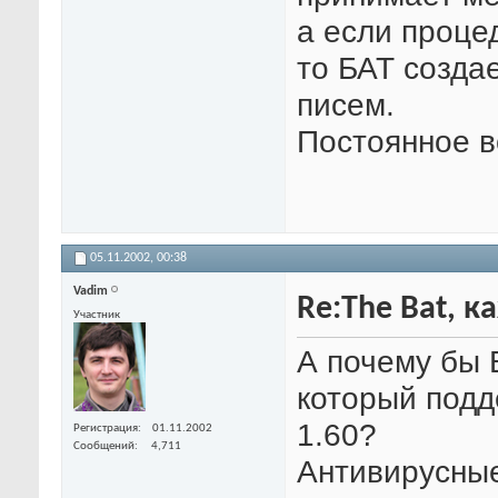
а если проце
то БАТ создае
писем.
Постоянное в
05.11.2002,
00:38
Vadim
Re:The Bat, 
Участник
А почему бы 
который подд
1.60?
Регистрация
01.11.2002
Сообщений
4,711
Антивирусные