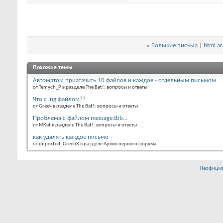
«
Большие письма
|
html а
Похожие темы
Автоматом приатачить 10 файлов и каждое - отдельным письмом
от Temych_P в разделе The Bat!: вопросы и ответы
Что с lng файлом??
от Greek в разделе The Bat!: вопросы и ответы
Проблема с файлом message.tbb…
от MKat в разделе The Bat!: вопросы и ответы
как удалять каждое письмо
от imported_GreenX в разделе Архив первого форума
Неофициа