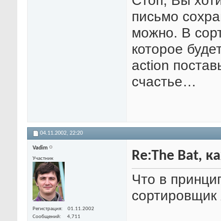
Стоп, Вы хот
письмо сохр
можно. В сор
которое буде
action постав
счастье…
04.11.2002,
22:20
Vadim
Re:The Bat, 
Участник
Что в принцип
сортировщик я
Регистрация
01.11.2002
Сообщений
4,711