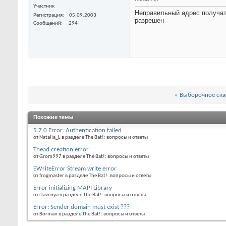
Участник
Неправильный адрес получате
Регистрация
05.09.2003
разрешен
Сообщений
294
«
Выборочное ска
Похожие темы
5.7.0 Error: Authentication failed
от Natalia_L в разделе The Bat!: вопросы и ответы
Thead creation error.
от Grom997 в разделе The Bat!: вопросы и ответы
EWriteError Stream write error
от frogmaster в разделе The Bat!: вопросы и ответы
Error initializing MAPI Library
от slavenya в разделе The Bat!: вопросы и ответы
Error: Sender domain must exist ???
от Borman в разделе The Bat!: вопросы и ответы