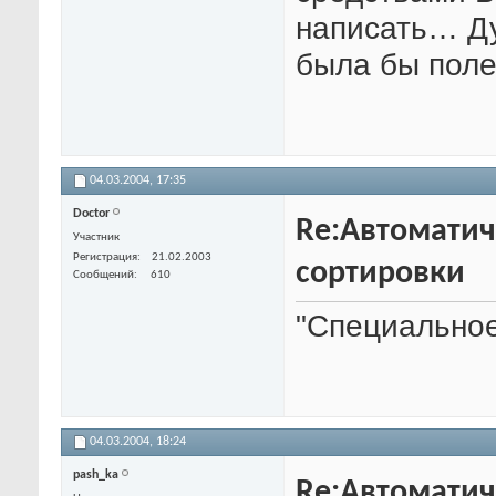
написать… Ду
была бы поле
04.03.2004,
17:35
Doctor
Re:Автоматич
Участник
Регистрация
21.02.2003
сортировки
Сообщений
610
"Специальное
04.03.2004,
18:24
pash_ka
Re:Автоматич