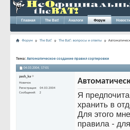
Главная
The Bat!
Аналоги
Форум
Новост
Форум
The Bat!
The Bat!: вопросы и ответы
Автоматическ
Тема:
Автоматическое создание правил сортировки
04.03.2004,
17:01
pash_ka
Автоматическ
Новичок
Регистрация
04.03.2004
Я предпочита
Сообщений
2
хранить в отд
Для этого мн
правила - дл