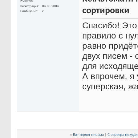
Новичок
Регистрация
04.03.2004
сортировки
Сообщений
2
Спасибо! Это
правило с нул
равно придёт
двух писем - 
для исходяще
А впрочем, 
суперская, ж
«
Бат теряет письма
|
С сервера не уда