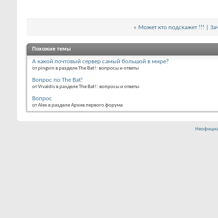
«
Может кто подскажет !!!
|
За
Похожие темы
А какой почтовый сервер самый большой в мире?
от pingvin в разделе The Bat!: вопросы и ответы
Вопрос по The Bat!
от Vivaldis в разделе The Bat!: вопросы и ответы
Вопрос
от Alex в разделе Архив первого форума
Неофициа