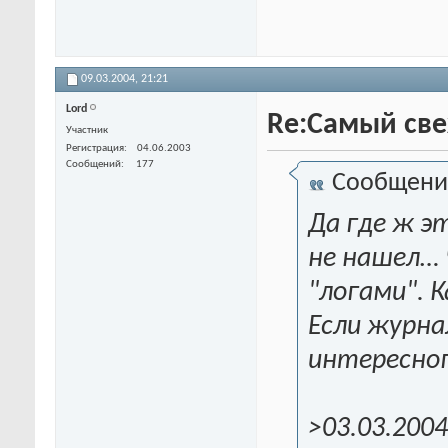
09.03.2004,
21:21
Lord
Re:Самый свеж
Участник
Регистрация
04.06.2003
Сообщений
177
Сообщени
Да где ж э
не нашел… 
"логами". 
Если журна
интересног
>03.03.2004