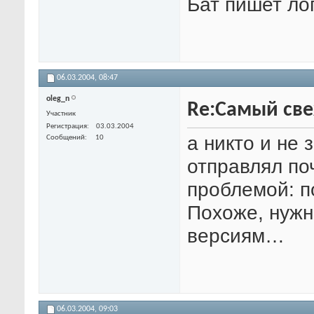
Бат пишет ло
06.03.2004,
08:47
oleg_n
Re:Самый свеж
Участник
Регистрация
03.03.2004
а никто и не 
Сообщений
10
отправлял поч
проблемой: п
Похоже, нужн
версиям…
06.03.2004,
09:03