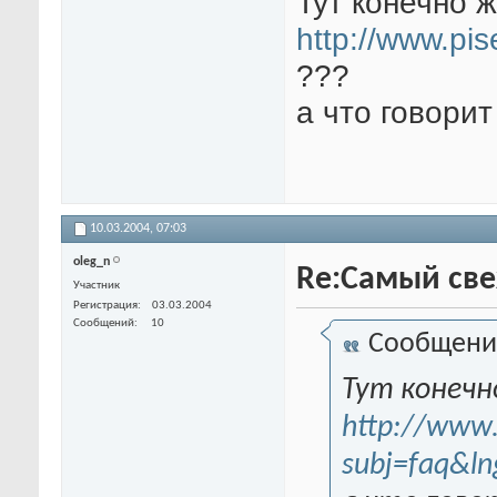
Тут конечно 
http://www.pi
???
а что говорит
10.03.2004,
07:03
oleg_n
Re:Самый свеж
Участник
Регистрация
03.03.2004
Сообщений
10
Сообщени
Тут конечн
http://www.
subj=faq&ln