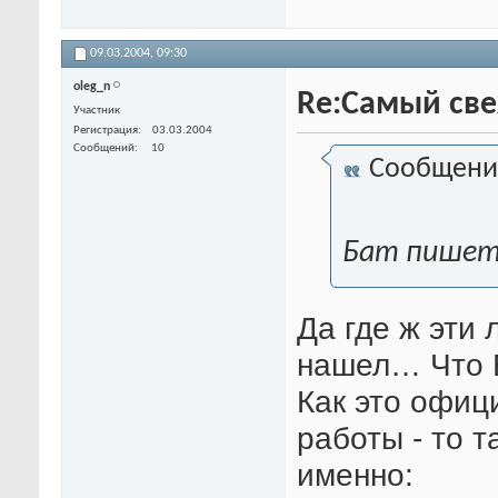
09.03.2004,
09:30
oleg_n
Re:Самый свеж
Участник
Регистрация
03.03.2004
Сообщений
10
Сообщени
Бат пишет 
Да где ж эти 
нашел… Что В
Как это офиц
работы - то т
именно: