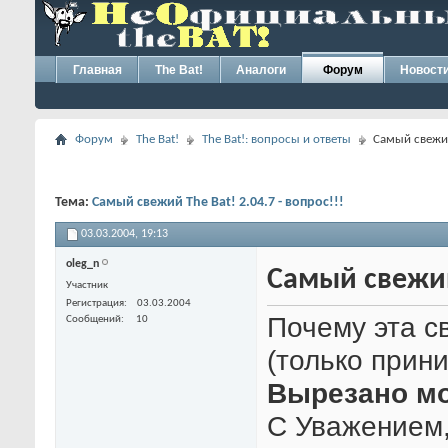
Главная
The Bat!
Аналоги
Форум
Новост
Форум
The Bat!
The Bat!: вопросы и ответы
Самый свежий 
Тема:
Самый свежий The Bat! 2.04.7 - вопрос!!!
03.03.2004,
19:13
oleg_n
Самый свежий 
Участник
Регистрация
03.03.2004
Почему эта с
Сообщений
10
(только прин
Вырезано м
С Уважением,