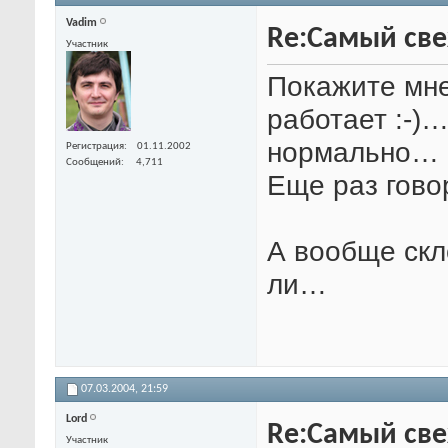
Vadim
Re:Самый свеж
Участник
Покажите мне
работает :-)
нормально…
Регистрация
01.11.2002
Сообщений
4,711
Еще раз говор
А вообще скл
ли…
07.03.2004,
21:59
Lord
Re:Самый свеж
Участник