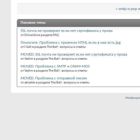
«
smtp и pop н
Похожие темы
SSL почта не проверяет если нет сертификата у прова
от Dimanbiz в разделе FAQ
Помогите. Проблема с приемом HTML если в них есть jpg
от I-Salt в разделе The Bat!: вопросы и ответы
MOVED: SSL почта не проверяет если нет сертификата у прова
от Vadim в разделе The Bat!: вопросы и ответы
MOVED: Проблема с SMTP и CRAM-MD5
от Vadim в разделе The Bat!: вопросы и ответы
MOVED: Проблема с отправкой писем
от akiselev в разделе The Bat!: вопросы и ответы
Неофициа