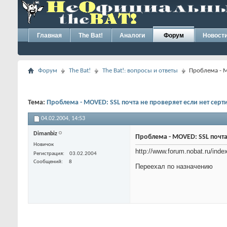
Главная
The Bat!
Аналоги
Форум
Новост
Форум
The Bat!
The Bat!: вопросы и ответы
Проблема - M
Тема:
Проблема - MOVED: SSL почта не проверяет если нет серт
04.02.2004,
14:53
Dimanbiz
Проблема - MOVED: SSL почта
Новичок
http://www.forum.nobat.ru/ind
Регистрация
03.02.2004
Сообщений
8
Переехал по назначению