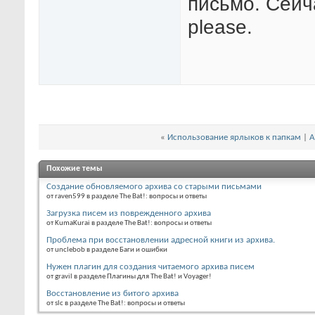
письмо. Сейч
please.
«
Использование ярлыков к папкам
|
А
Похожие темы
Создание обновляемого архива со старыми письмами
от raven599 в разделе The Bat!: вопросы и ответы
Загрузка писем из поврежденного архива
от KumaKurai в разделе The Bat!: вопросы и ответы
Проблема при восстановлении адресной книги из архива.
от unclebob в разделе Баги и ошибки
Нужен плагин для создания читаемого архива писем
от gravil в разделе Плагины для The Bat! и Voyager!
Восстановление из битого архива
от slc в разделе The Bat!: вопросы и ответы