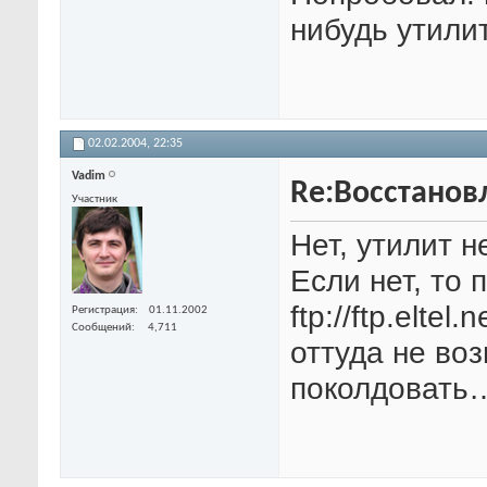
нибудь утили
02.02.2004,
22:35
Vadim
Re:Восстанов
Участник
Нет, утилит 
Если нет, то 
ftp://ftp.elte
Регистрация
01.11.2002
Сообщений
4,711
оттуда не во
поколдовать