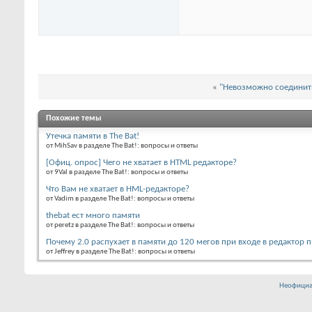
«
"Невозможно соединить
Похожие темы
Утечка памяти в The Bat!
от MihSav в разделе The Bat!: вопросы и ответы
[Офиц. опрос] Чего не хватает в HTML редакторе?
от 9Val в разделе The Bat!: вопросы и ответы
Что Вам не хватает в HML-редакторе?
от Vadim в разделе The Bat!: вопросы и ответы
thebat ест много памяти
от peretz в разделе The Bat!: вопросы и ответы
Почему 2.0 распухает в памяти до 120 мегов при входе в редактор п
от Jeffrey в разделе The Bat!: вопросы и ответы
Неофициа