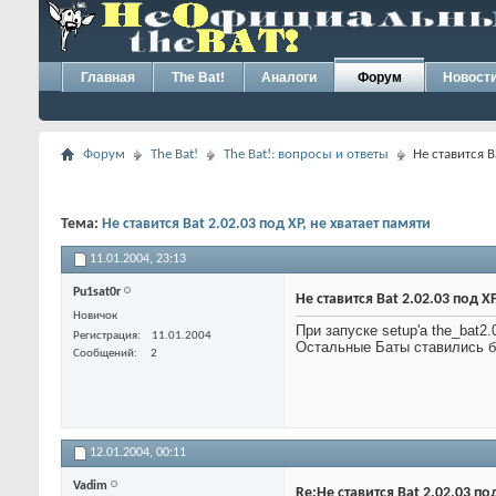
Главная
The Bat!
Аналоги
Форум
Новост
Форум
The Bat!
The Bat!: вопросы и ответы
Не ставится B
Тема:
Не ставится Bat 2.02.03 под XP, не хватает памяти
11.01.2004,
23:13
Pu1sat0r
Не ставится Bat 2.02.03 под X
Новичок
При запуске setup'a the_bat2
Регистрация
11.01.2004
Остальные Баты ставились 
Сообщений
2
12.01.2004,
00:11
Vadim
Re:Не ставится Bat 2.02.03 по