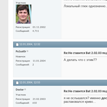
Участник
Локальный глюк однозначно
Регистрация
01.11.2002
Сообщений
4,711
12.01.2004,
12:32
Pu1sat0r
Re:Не ставится Bat 2.02.03 по
Новичок
А делать что с этим??
Регистрация
11.01.2004
Сообщений
2
12.01.2004,
12:55
Doctor
Re:Не ставится Bat 2.02.03 по
Участник
я не ослышался? именно
дос
Регистрация
21.02.2003
распаковался криво…
Сообщений
610