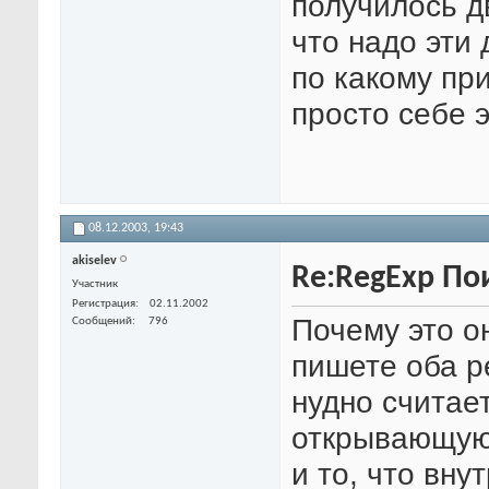
получилось д
что надо эти
по какому пр
просто себе 
08.12.2003,
19:43
akiselev
Re:RegExp По
Участник
Регистрация
02.11.2002
Почему это о
Сообщений
796
пишете оба ре
нудно считае
открывающую 
и то, что вну