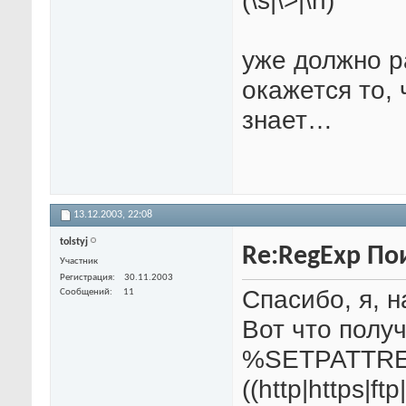
(\s|\>|\n)"
уже должно р
окажется то, 
знает…
13.12.2003,
22:08
tolstyj
Re:RegExp По
Участник
Регистрация
30.11.2003
Спасибо, я, н
Сообщений
11
Вот что полу
%SETPATTREG
((http|https|ftp|