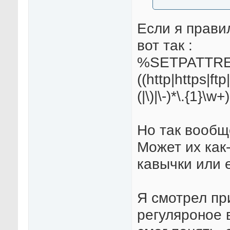
Если я прави
вот так :
%SETPATTREG
((http|https|ftp|
(|\)|\-)*\.{1}\w
Но так вообщ
Может их как-
кавычки или 
Я смотрел пр
регуляроное 