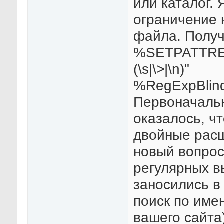
или каталог. 
ограничение 
файла. Получ
%SETPATTREGEXP
(\s|\>|\n)"
%RegExpBlin
Первоначальн
оказалось, ч
двойные расш
новый вопрос
регулярных в
заносились в
поиск по име
вашего сайта)