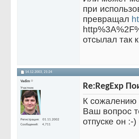
при использо
превращал
ht
http%3A%2F%2
отсылал так к
14.12.2003,
21:24
Vadim
Re:RegExp По
Участник
К сожалению 
Ваш вопрос т
отпуске он :-)
Регистрация
01.11.2002
Сообщений
4,711