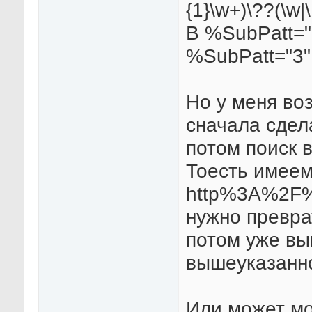
{1}\w+)\??(\w|\.|
В %SubPatt="
%SubPatt="3"
Но у меня во
сначала сдел
потом поиск 
Тоесть имеем 
http%3A%2F%2
нужно превра
потом уже вы
вышеуказанно
Или может мо