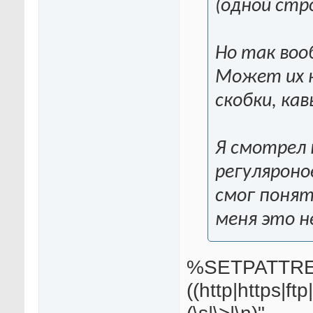
(одной стр
Но так воо
Может их к
скобки, кав
Я смотрел 
регуляроно
смог понят
меня это н
%SETPATTREG
((http|https|ftp|