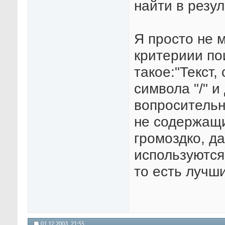
найти в резул
Я просто не 
критериии по
такое:"Текст
символа "/" и
вопросительно
не содержащий
громоздко, да
используются 
то есть лучш
01.12.2003,
21:55