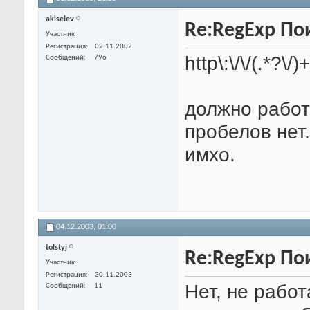
akiselev
Re:RegExp По
Участник
Регистрация
02.11.2002
http\:\/\/(.*?\/)
Сообщений
796
должно работ
пробелов нет
имхо.
04.12.2003,
01:00
tolstyj
Re:RegExp По
Участник
Регистрация
30.11.2003
Нет, не работ
Сообщений
11