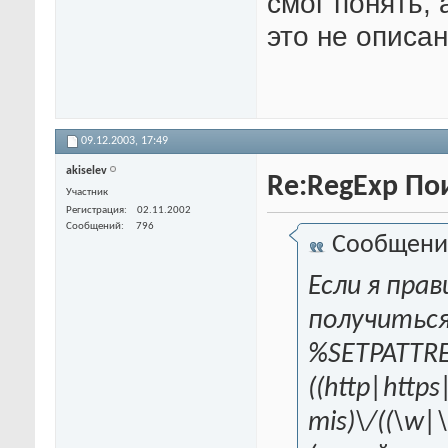
смог понять, 
это не описан
09.12.2003,
17:49
akiselev
Re:RegExp По
Участник
Регистрация
02.11.2002
Сообщений
796
Сообщени
Если я пра
получиться
%SETPATTRE
((http|https
mis)\/((\w|\