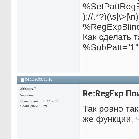
%SetPattRegExp
)://.*?)(\s|\>|\n)
%RegExpBlin
Как сделать 
%SubPatt="1"
04.12.2003,
17:18
akiselev
Re:RegExp По
Участник
Регистрация
02.11.2002
Так ровно та
Сообщений
796
же функции, ч