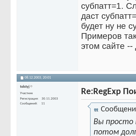
субпатт=1. 
даст субпатт=
будет ну не су
Примеров так
этом сайте --
08.12.2003,
20:01
tolstyj
Re:RegExp По
Участник
Регистрация
30.11.2003
Сообщений
11
Сообщени
Вы просто 
потом долг