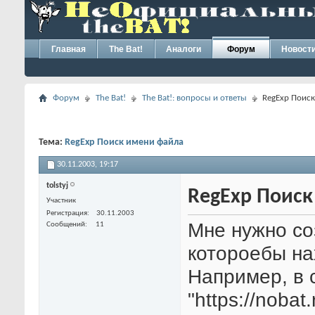
Главная
The Bat!
Аналоги
Форум
Новост
Форум
The Bat!
The Bat!: вопросы и ответы
RegExp Поис
Тема:
RegExp Поиск имени файла
30.11.2003,
19:17
tolstyj
RegExp Поиск
Участник
Регистрация
30.11.2003
Мне нужно со
Сообщений
11
котороебы на
Например, в 
"https://noba