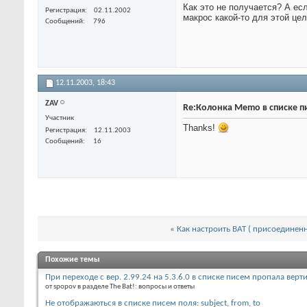
Как это не получается? А ес
Регистрация
02.11.2002
макрос какой-то для этой цел
Сообщений
796
12.11.2003,
18:43
ZAV
Re:Колонка Memo в списке п
Участник
Thanks!
Регистрация
12.11.2003
Сообщений
16
«
Как настроить BAT ( присоединен
Похожие темы
При переходе с вер. 2.99.24 на 5.3.6.0 в списке писем пропала вер
от spopov в разделе The Bat!: вопросы и ответы
Не отображаються в списке писем поля: subject, from, to