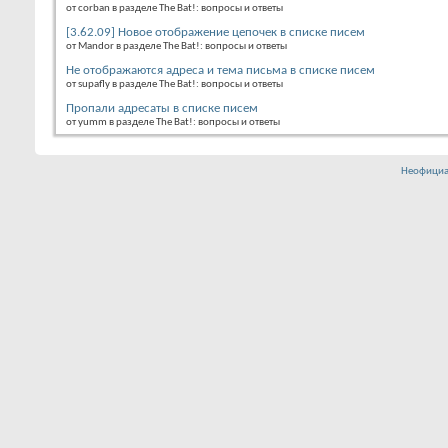
от corban в разделе The Bat!: вопросы и ответы
[3.62.09] Новое отображение цепочек в списке писем
от Mandor в разделе The Bat!: вопросы и ответы
Не отображаются адреса и тема письма в списке писем
от supafly в разделе The Bat!: вопросы и ответы
Пропали адресаты в списке писем
от yumm в разделе The Bat!: вопросы и ответы
Неофициа