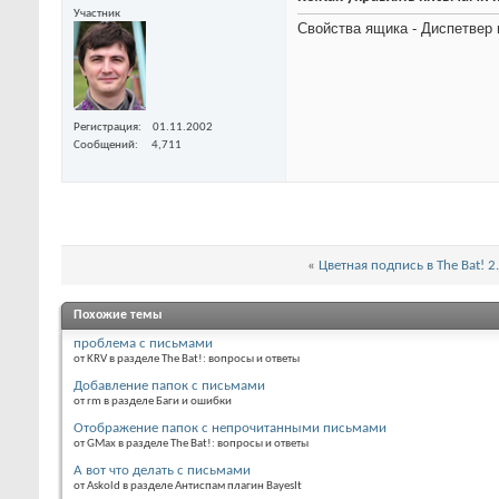
Участник
Свойства ящика - Диспетвер 
Регистрация
01.11.2002
Сообщений
4,711
«
Цветная подпись в The Bat! 2
Похожие темы
проблема с письмами
от KRV в разделе The Bat!: вопросы и ответы
Добавление папок с письмами
от rm в разделе Баги и ошибки
Отображение папок с непрочитанными письмами
от GMax в разделе The Bat!: вопросы и ответы
А вот что делать с письмами
от Askold в разделе Антиспам плагин BayesIt