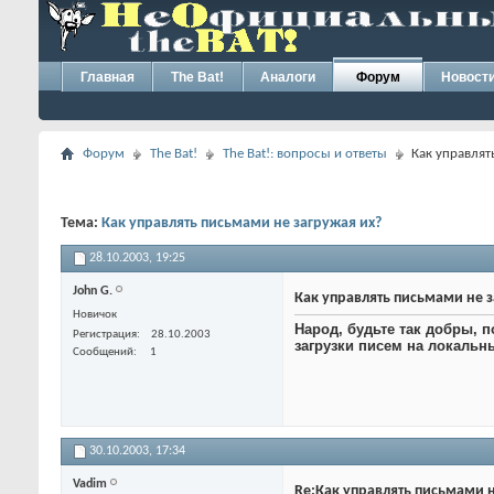
Главная
The Bat!
Аналоги
Форум
Новост
Форум
The Bat!
The Bat!: вопросы и ответы
Как управлят
Тема:
Как управлять письмами не загружая их?
28.10.2003,
19:25
John G.
Как управлять письмами не з
Новичок
Народ, будьте так добры, п
Регистрация
28.10.2003
загрузки писем на локальны
Сообщений
1
30.10.2003,
17:34
Vadim
Re:Как управлять письмами н