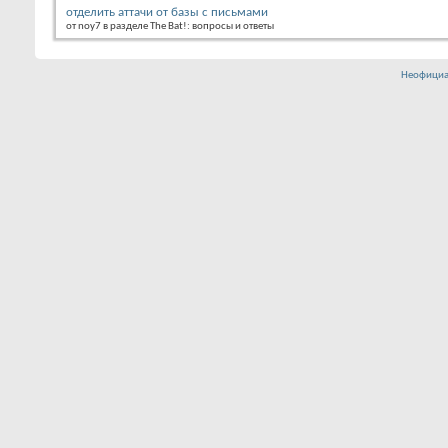
отделить аттачи от базы с письмами
от noy7 в разделе The Bat!: вопросы и ответы
Неофициа