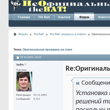
Главная
The Bat!
Аналоги
Форум
Новост
Форум
The Bat!
The Bat!: вопросы и ответы
Оригинальна
Тема:
Оригинальная проверка на спам
18.10.2003,
10:23
Vadim
Re:Оригиналь
Участник
Сообщени
Установка 
Регистрация
01.11.2002
Сообщений
4,711
решений ти