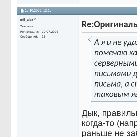
18.10.2003,
12:18
mil_alex
Re:Оригиналь
Участник
Регистрация
30.07.2003
Сообщений
25
А я и не уд
помечаю ка
серверными
письмами д
письма, а 
таковым я
Дык, правиль
когда-то (нап
раньше не за