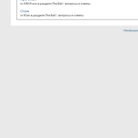
от M0rFium в разделе The Bat!: вопросы и ответы
Спам
от Klan в разделе The Bat!: вопросы и ответы
Неофициа