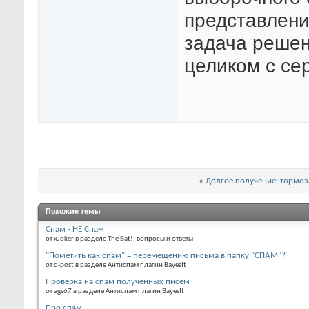
представлени
задача решен
целиком с се
«
Долгое получение: тормоз
Похожие темы
Спам - НЕ Спам
от xJoker в разделе The Bat!: вопросы и ответы
"Пометить как спам" = перемещению письма в папку "СПАМ"?
от q-post в разделе Антиспам плагин BayesIt
Проверка на спам полученных писем
от ags67 в разделе Антиспам плагин BayesIt
Про спам