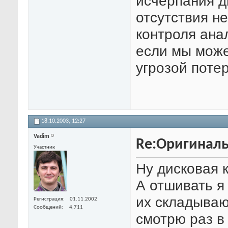
исчерпания д
отсутствия н
контроля анал
если мы може
угрозой поте
18.10.2003,
12:27
Vadim
Re:Оригиналь
Участник
Ну дисковая 
А отшивать я 
их складываю
Регистрация
01.11.2002
Сообщений
4,711
смотрю раз в