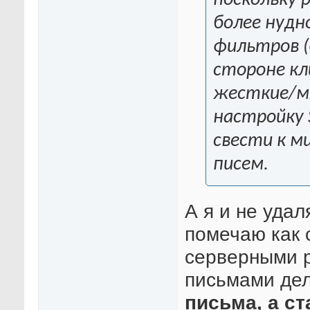
поскольку 
более нудн
фильтров (
стороне кл
жесткие/мя
настройку 
свести к 
писем.
А я и не удал
помечаю как 
серверными р
письмами дел
письма, а с