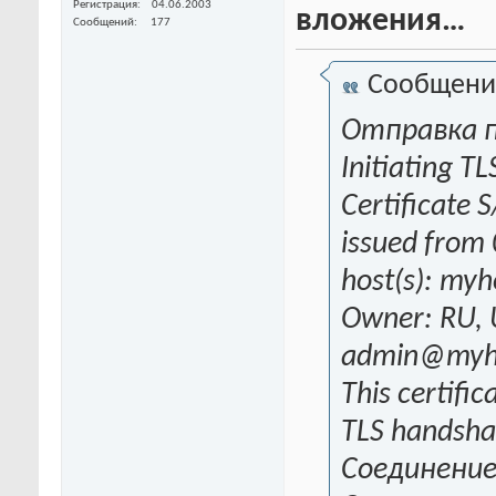
Регистрация
04.06.2003
вложения…
Сообщений
177
Сообщени
Отправка п
Initiating T
Certificate S
issued from
host(s): myh
Owner: RU, 
admin@myho
This certifica
TLS handsha
Соединение