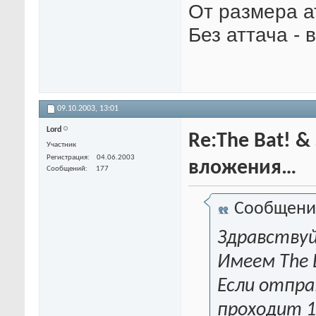
От размера а
Без аттача - 
09.10.2003,
13:01
Lord
Re:The Bat! &
Участник
Регистрация
04.06.2003
вложения…
Сообщений
177
Сообщени
Здравству
Имеем The B
Если отпра
проходит 