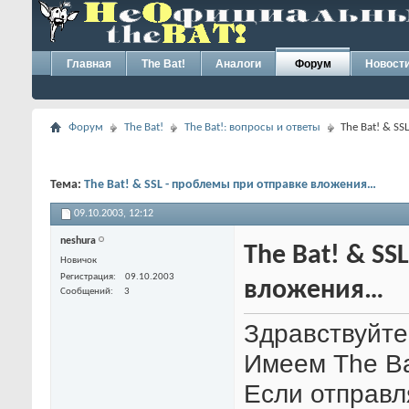
Главная
The Bat!
Аналоги
Форум
Новост
Форум
The Bat!
The Bat!: вопросы и ответы
The Bat! & S
Тема:
The Bat! & SSL - проблемы при отправке вложения…
09.10.2003,
12:12
neshura
The Bat! & SS
Новичок
Регистрация
09.10.2003
вложения…
Сообщений
3
Здравствуйте
Имеем The Bat
Если отправл