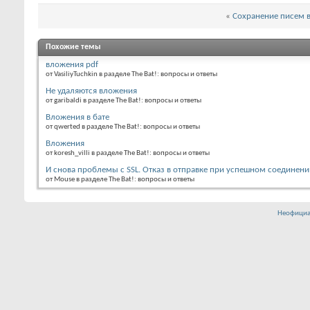
«
Сохранение писем 
Похожие темы
вложения pdf
от VasiliyTuchkin в разделе The Bat!: вопросы и ответы
Не удаляются вложения
от garibaldi в разделе The Bat!: вопросы и ответы
Вложения в бате
от qwerted в разделе The Bat!: вопросы и ответы
Вложения
от koresh_villi в разделе The Bat!: вопросы и ответы
И снова проблемы с SSL. Отказ в отправке при успешном соединени
от Mouse в разделе The Bat!: вопросы и ответы
Неофициа