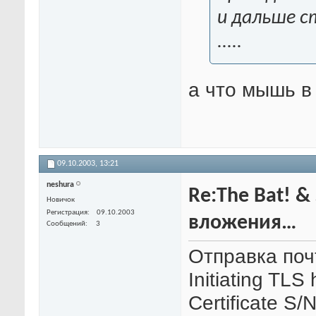
и дальше с
.....
а что мышь в
09.10.2003,
13:21
neshura
Re:The Bat! &
Новичок
Регистрация
09.10.2003
вложения…
Сообщений
3
Отправка поч
Initiating TL
Certificate S/