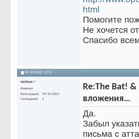
html
Помогите пож
Не хочется о
Спасибо всем
09.10.2003,
12:15
neshura
Re:The Bat! &
Новичок
Регистрация
09.10.2003
вложения…
Сообщений
3
Да.
Забыл указать
письма с атт