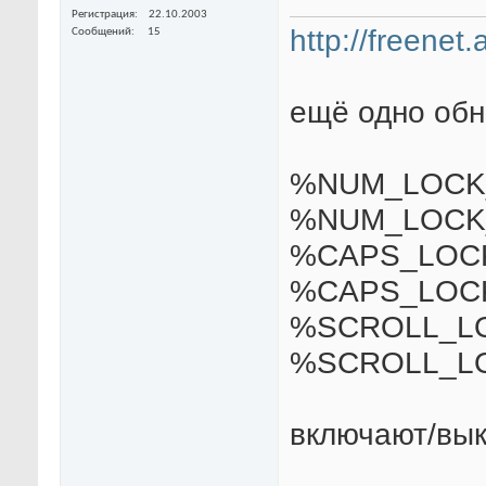
Регистрация
22.10.2003
http://freenet
Сообщений
15
ещё одно обн
%NUM_LOCK
%NUM_LOCK
%CAPS_LOC
%CAPS_LOC
%SCROLL_L
%SCROLL_L
включают/вык