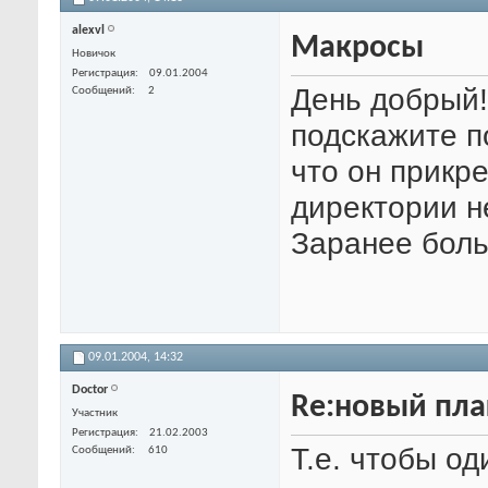
alexvl
Макросы
Новичок
Регистрация
09.01.2004
День добрый!
Сообщений
2
подскажите п
что он прикр
директории н
Заранее боль
09.01.2004,
14:32
Doctor
Re:новый пла
Участник
Регистрация
21.02.2003
Т.е. чтобы о
Сообщений
610