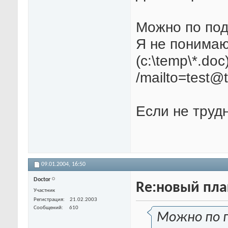
Можно по по
Я не понимаю 
(c:\temp\*.doc
/mailto=test
Если не труд
09.01.2004,
16:50
Doctor
Re:новый пла
Участник
Регистрация
21.02.2003
Сообщений
610
Можно по 