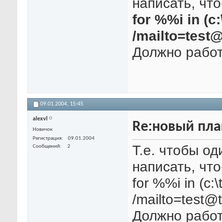
написать, что
for %%i in (c
/mailto=test
Должно работ
09.01.2004,
15:45
alexvl
Re:новый пла
Новичок
Регистрация
09.01.2004
Т.е. чтобы о
Сообщений
2
написать, что
for %%i in (c:
/mailto=test
Должно работ