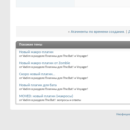
«
Атачменты по времени создания.
|
Похожие темы
Новый макро-плагин
от Vadim в разделе Плагины для The Bat! и Voyager!
Новый макро-плагин от Zombie
от Vadim в разделе Плагины для The Bat! и Voyager!
Скоро новый плагин…
от Vadim в разделе Плагины для The Bat! и Voyager!
Новый плагин для бата
от Vadim в разделе Плагины для The Bat! и Voyager!
MOVED: новый плагин (макросы)
от Vadim в разделе The Bat!: вопросы и ответы
Неофициа