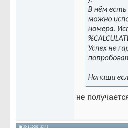
).
В нём есть
можно испо
номера. Ис
%CALCULAT
Успех не г
попробова
Напиши ес
не получается..
30.11.2003,
23:43