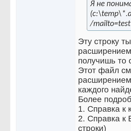
Я не понима
(c:\temp\*.d
/mailto=te
Эту строку т
расширением 
получишь то 
Этот файл см
расширением 
каждого найд
Более подро
1. Справка к 
2. Справка к
строки)