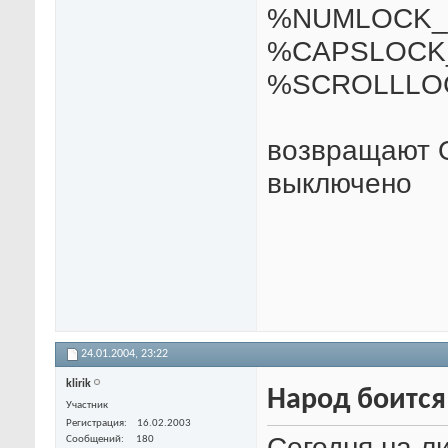
%NUMLOCK_
%CAPSLOCK
%SCROLLLO
возвращают O
выключено
24.01.2004,
23:22
klirik
Народ боится
Участник
Регистрация
16.02.2003
Сегодня на л
Сообщений
180