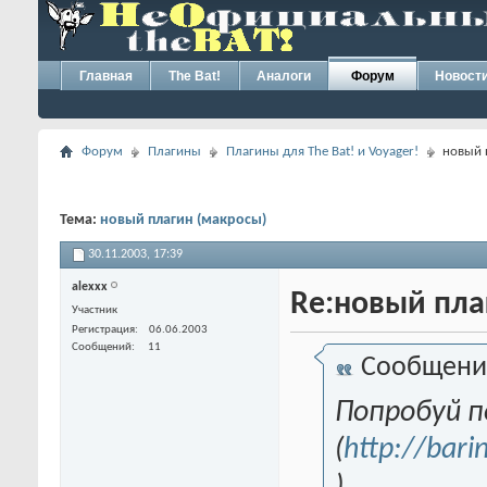
Главная
The Bat!
Аналоги
Форум
Новост
Форум
Плагины
Плагины для The Bat! и Voyager!
новый 
Тема:
новый плагин (макросы)
30.11.2003,
17:39
alexxx
Re:новый пла
Участник
Регистрация
06.06.2003
Сообщений
11
Сообщени
Попробуй п
(
http://bar