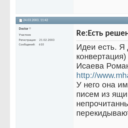
24.03.2003,
11:42
Doctor
Re:Есть решен
Участник
Регистрация
21.02.2003
Идеи есть. Я 
Сообщений
610
конвертация)
Исаева Роман
http://www.mha
У него она и
писем из ящи
непрочитанны
перекидываю