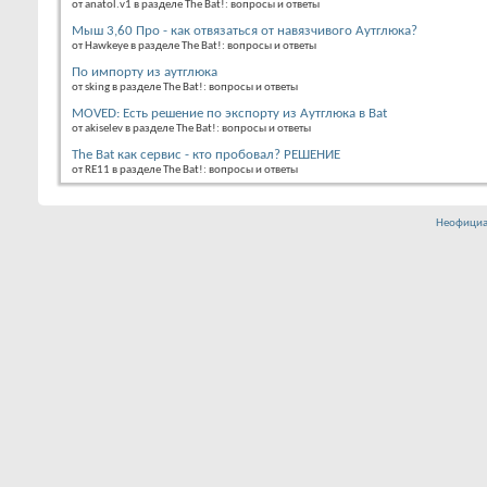
от anatol.v1 в разделе The Bat!: вопросы и ответы
Мыш 3,60 Про - как отвязаться от навязчивого Аутглюка?
от Hawkeye в разделе The Bat!: вопросы и ответы
По импорту из аутглюка
от sking в разделе The Bat!: вопросы и ответы
MOVED: Есть решение по экспорту из Аутглюка в Bat
от akiselev в разделе The Bat!: вопросы и ответы
The Bat как сервис - кто пробовал? РЕШЕНИЕ
от RE11 в разделе The Bat!: вопросы и ответы
Неофициа