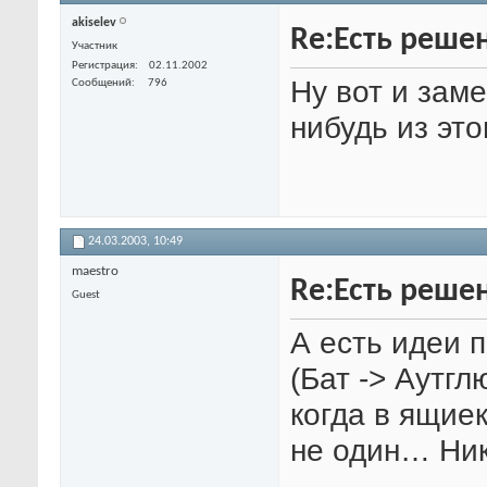
akiselev
Re:Есть решен
Участник
Регистрация
02.11.2002
Ну вот и заме
Сообщений
796
нибудь из эт
24.03.2003,
10:49
maestro
Re:Есть решен
Guest
А есть идеи 
(Бат -> Аутг
когда в ящиек
не один… Ник