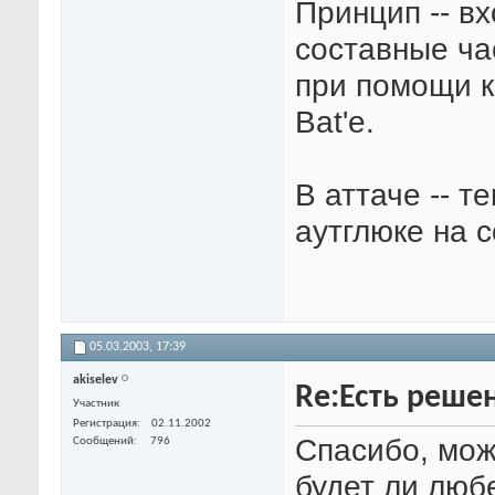
Принцип -- в
составные час
при помощи к
Bat'e.
В аттаче -- т
аутглюке на 
05.03.2003,
17:39
akiselev
Re:Есть решен
Участник
Регистрация
02.11.2002
Спасибо, мож
Сообщений
796
будет ли люб