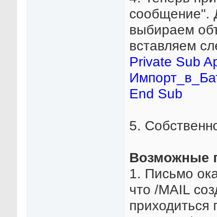
сообщение". 
выбираем объе
вставляем сл
Private Sub A
Импорт_в_Ба
End Sub
5. Собственно
Возможные 
1. Письмо ока
что /MAIL соз
приходиться 