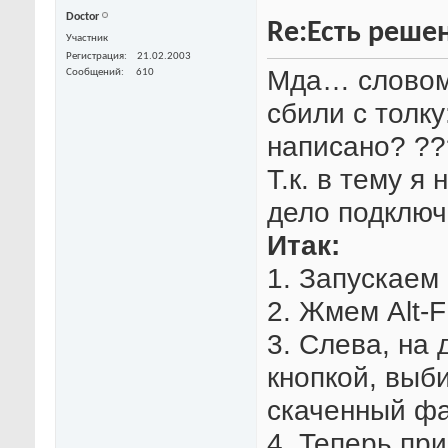
Doctor
Re:Есть решен
Участник
Регистрация
21.02.2003
Мда… словом 
Сообщений
610
сбили с толку
написано? ??
Т.к. в тему я
дело подключ
Итак:
1. Запускаем
2. Жмем Alt-F
3. Слева, на
кнопкой, выби
скаченный ф
4. Теперь пр