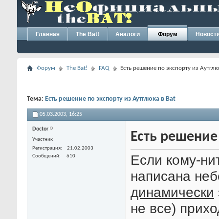
Главная
The Bat!
Аналоги
Форум
Новост
Форум
The Bat!
FAQ
Есть решение по экспорту из Аутглю
Тема:
Есть решение по экспорту из Аутглюка в Bat
05.03.2003,
16:25
Doctor
Есть решение 
Участник
Регистрация
21.02.2003
Если кому-ни
Сообщений
610
написана неб
динамически
не все) прих