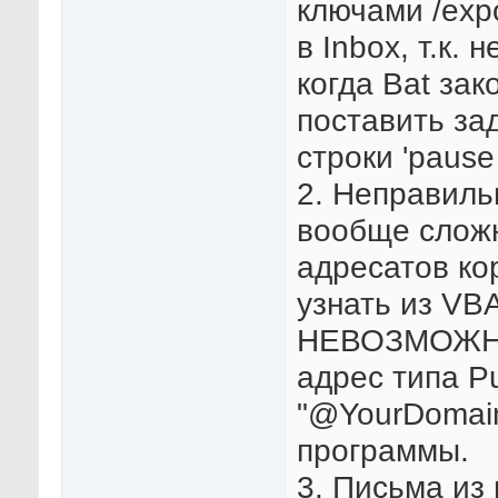
ключами /expo
в Inbox, т.к.
когда Bat за
поставить зад
строки 'pause
2. Неправиль
вообще сложн
адресатов ко
узнать из VB
НЕВОЗМОЖНО,
адрес типа P
"@YourDomain.
программы.
3. Письма из 