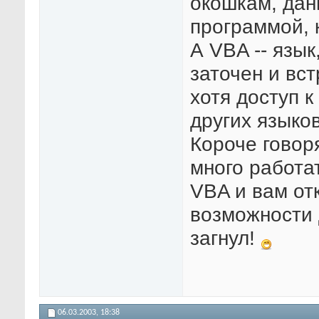
окошкам, данн
программой, 
А VBA -- язык
заточен и вс
хотя доступ 
других языков
Короче говор
много работа
VBA и вам от
возможности 
загнул!
06.03.2003,
18:38