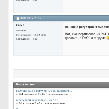
Сообщений
180
28.01.2005,
23:56
klirik
Re:Ещё о регулярных выраж
Участник
Вот, сконвертировал из PDF 
Регистрация
16.02.2003
добавить в FAQ на форуме
Сообщений
180
Похожие темы
MOVED: Ещё о регулярных выражениях…
от Vadim в разделе The Bat!: вопросы и ответы
о регулярных выражениях в TB
от Dik в разделе The Bat!: вопросы и ответы