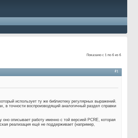
Показано с 1 по 6 из 6
#1
 который использует ту же библиотеку регулярных выражений.
ах, в точности воспроизводящий аналогичный раздел справки
у оно описывает работу именно с той версией PCRE, которая
вская реализация ещё не поддерживает (например,