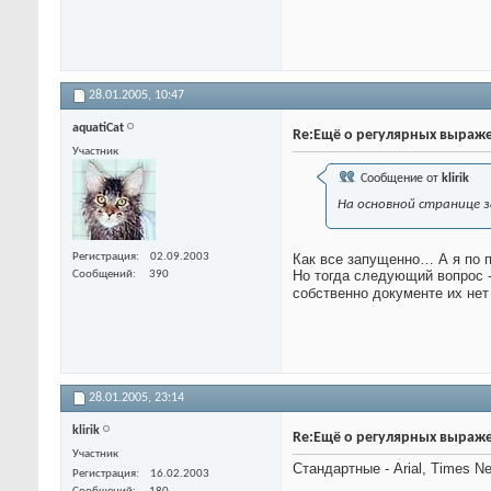
28.01.2005,
10:47
aquatiCat
Re:Ещё о регулярных выраж
Участник
Сообщение от
klirik
На основной странице з
Регистрация
02.09.2003
Как все запущенно… А я по п
Но тогда следующий вопрос -
Сообщений
390
собственно документе их не
28.01.2005,
23:14
klirik
Re:Ещё о регулярных выраж
Участник
Стандартные - Arial, Times 
Регистрация
16.02.2003