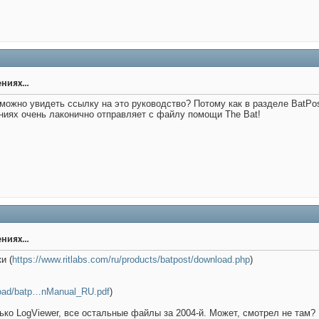
ениях…
 можно увидеть ссылку на это руководство? Потому как в разделе BatPos
ниях очень лаконично отправляет с файлу помощи The Bat!
ениях…
и (
https://www.ritlabs.com/ru/products/batpost/download.php
)
nload/batp…nManual_RU.pdf
)
лько LogViewer, все остальные файлы за 2004-й. Может, смотрел не там?