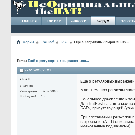
Главная
The Bat!
Аналоги
Форум
Новост
Форум
The Bat!
FAQ
Ещё о регулярных выражениях…
Тема:
Ещё о регулярных выражениях…
25.01.2005,
23:03
klirik
Ещё о регулярных выражен
Участник
Мда, тема про регэкспы зал
Регистрация
16.02.2003
Сообщений
180
Небольшое добавление к теме
Для BatPost на сайте можно 
БАТа, присутствующий (увы) 
При составлении регэкспов к
встроена в БАТ. В описаниях
именованные подшаблоны).