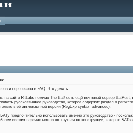
и
иях…
очена и перенесена в FAQ. Что делать…
: на сайте RitLabs помимо The Bat! есть ещё почтовый сервер BatPost,
скачать русскоязычное руководство, которое содержит раздел о регэксп
только в её англоязычной версии (RegExp syntax: advanced).
 БАТу предпочтительно использовать именно это руководство - поскольк
 более свежих версиях можно наткнуться на конструкции, которые БАТо