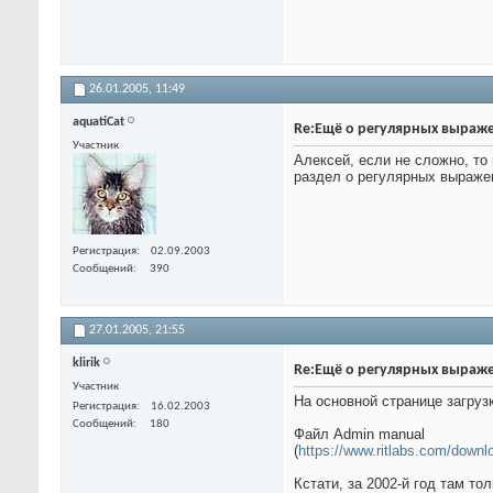
26.01.2005,
11:49
aquatiCat
Re:Ещё о регулярных выраж
Участник
Алексей, если не сложно, то
раздел о регулярных выраже
Регистрация
02.09.2003
Сообщений
390
27.01.2005,
21:55
klirik
Re:Ещё о регулярных выраж
Участник
На основной странице загрузк
Регистрация
16.02.2003
Сообщений
180
Файл Admin manual
(
https://www.ritlabs.com/dow
Кстати, за 2002-й год там то