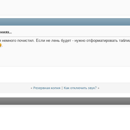
ениях…
и немного почистил. Если не лень будет - нужно отформатировать таблиц
.
«
Резервная копия
|
Как отключить звук?
»