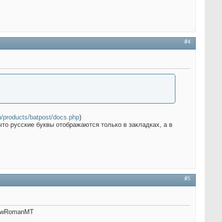
#4
ru/products/batpost/docs.php
)
то русские буквы отображаются только в закладках, а в
#5
sNewRomanMT