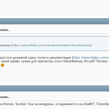
ениях…
агрузки (
https://www.ritlabs.com/ru/products/batpost/download.php
)
ростоте душевной сразу полез в документацию (
https://www.ritlabs.com/
 какой шрифт нужен для просмотра этого AdminManual_RU.pdf? Потому ч
т
ениях…
New Roman, Symbol. Они не внедрены, а подменяются на ArialMT, Time